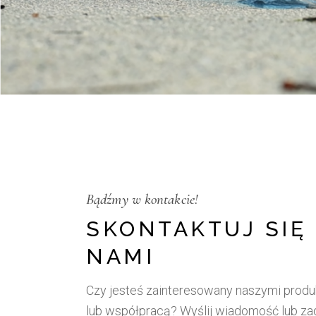
Lucky boxes scatter ikony są tam, aby uruchomić kilka ciek
Innymi słowy, spam to termin, który nie może być związany 
3D SLOTY W KASYNIE O
Apokaliptyczna rzeczywistość aplikacji kasyno online na pienią
Operatorzy starają się jak najwięcej omijać wypłaty.
Promo kod casino darmowe spiny – zimna kalkulacja dla ślinot
Automaty każdego rodzaju są proste i łatwe do gry, nie są wym
Bądźmy w kontakcie!
5 darmowych spinów bez obrotu kasyno online – reklama, której 
SKONTAKTUJ SIĘ
NAMI
Czy jesteś zainteresowany naszymi produ
lub współpracą? Wyślij wiadomość lub z