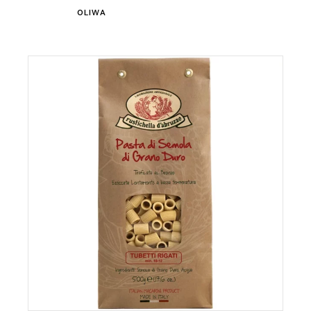
OLIWA