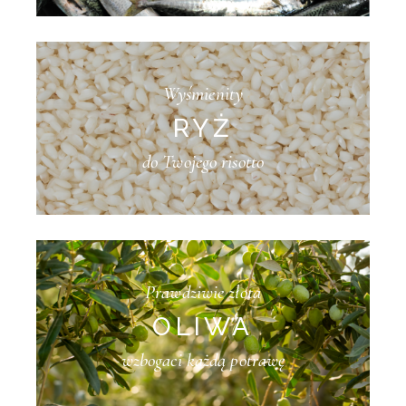
Wyśmienity
RYŻ
do Twojego risotto
Prawdziwie złota
OLIWA
wzbogaci każdą potrawę