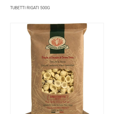
TUBETTI RIGATI 500G