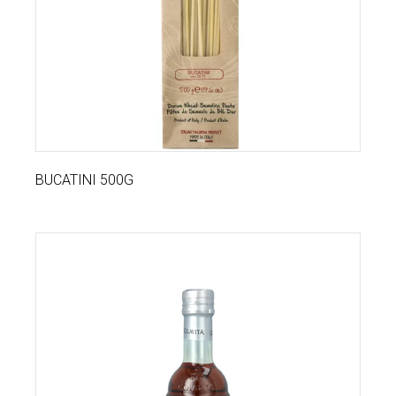
BUCATINI 500G