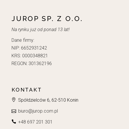
JUROP SP. Z O.O.
Na rynku już od ponad 13 lat!
Dane firmy:
NIP: 6652931242
KRS: 0000348821
REGON: 301362196
KONTAKT
Spółdzielców 6, 62-510 Konin
biuro@jurop.com.pl
+48 697 201 301