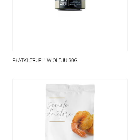
PŁATKI TRUFLI W OLEJU 30G