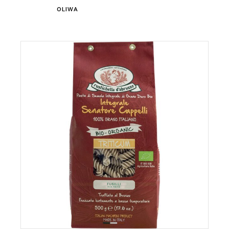
OLIWA