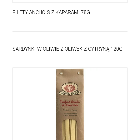
FILETY ANCHOIS Z KAPARAMI 78G
SARDYNKI W OLIWIE Z OLIWEK Z CYTRYNĄ 120G