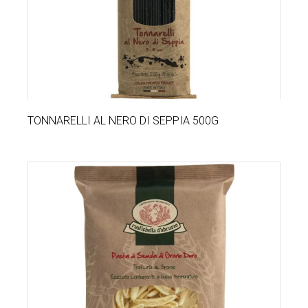
TONNARELLI AL NERO DI SEPPIA 500G