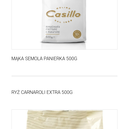
MĄKA SEMOLA PANIERKA 500G
RYŻ CARNAROLI EXTRA 500G