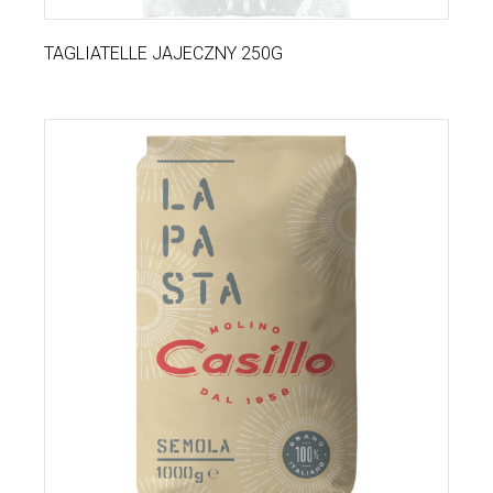
TAGLIATELLE JAJECZNY 250G