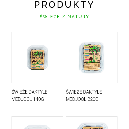
PRODUKTY
ŚWIEŻE Z NATURY
ŚWIEŻE DAKTYLE
ŚWIEŻE DAKTYLE
MEDJOOL 140G
MEDJOOL 220G