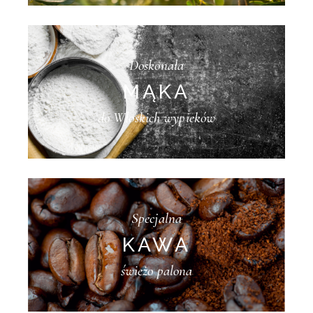
Doskonała
MĄKA
do Włoskich wypieków
Specjalna
KAWA
świeżo palona