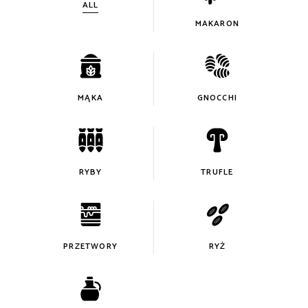
ALL
MAKARON
MĄKA
GNOCCHI
RYBY
TRUFLE
PRZETWORY
RYŻ