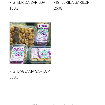
FIGI LERIDA SARILOP
FIGI LERIDA SARILOP
180G
260G
FIGI BAGLAMA SARILOP
330G