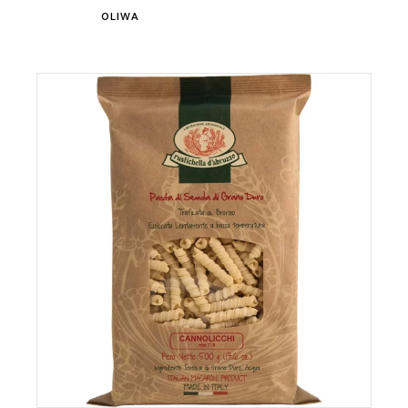
OLIWA