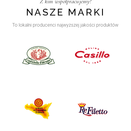
Z kim współpracujemy?
NASZE MARKI
To lokalni producenci najwyższej jakości produktów