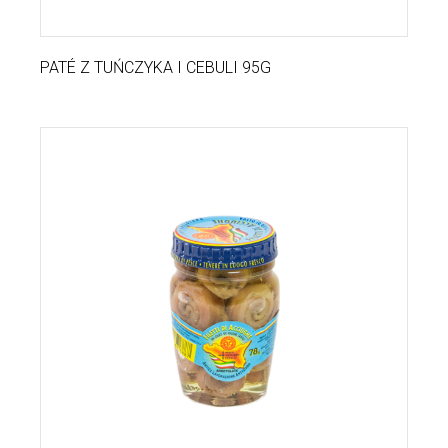
PATÉ Z TUŃCZYKA I CEBULI 95G