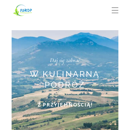
RULETKA CZARNE
CZERWONE
Online kasino gry za 1 zł kasyno online – czyli jak zmyślnie
wyciągnąć grosz z promocji
: Trustly, EPS i Visa można
wykorzystać do złożenia wniosku o wpłatę w Toptally.
Daj się zabrać
Kasyna online lubelskie: Brutalny przegląd, który odkryje,
dlaczego nie dostaniesz „VIP” w podczerwieni
- Oko Horus
W KULINARNĄ
Megaways kasyn na naszej liście jest jednym z najlepszych
PODRÓŻ
dostawców online.
Kasyno online jeton bez weryfikacji – jak przetrwać kolejny
marketingowy mit
: Sprawdź datę urodzenia gracza, aby
Z PRZYJEMNOŚCIĄ!
upewnić się, że nie jest on nieletni.
METODY WYGRYWANIA W