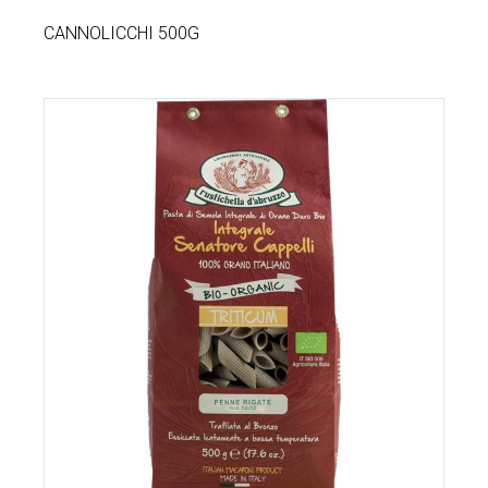
CANNOLICCHI 500G