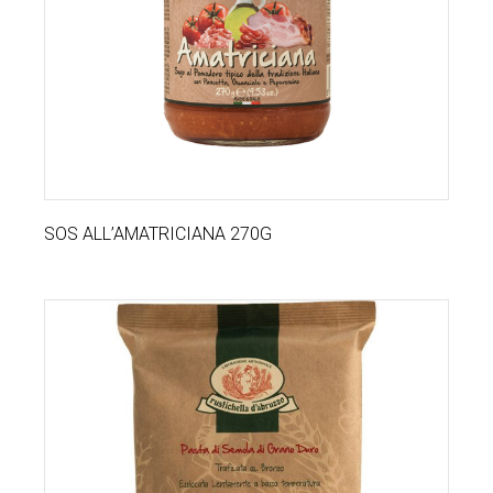
SOS ALL’AMATRICIANA 270G