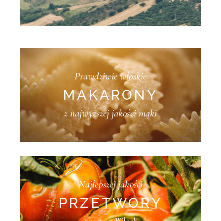
RULETCE W KASYNIE 2026
Kasyno online bonus 75% to najgorszy marketingowy
sztuczek, jaki widziałem
Po latach Play-off heartbreak, Manning w końcu wziął
Prawdziwie włoskie
ogierów całą drogę w 2026 roku, kiedy pokonali Chicago
MAKARONY
Bears 29-17, aby stać się mistrzami po raz kolejny.
z najwyższej jakości mąki
70 zł darmowe kasyno – zimny pryszczyk w świecie
marketingowych chichotów
Casino Gods jest powiązane z innymi kasynami online
wymienionymi poniżej, a ich ocena również ma
negatywny wpływ.
Najlepszej jakości
Po rozpoczęciu grania w różne gry, Strona główna poleci
PRZETWORY
również gry podobne do tych, które już wypróbowałeś.