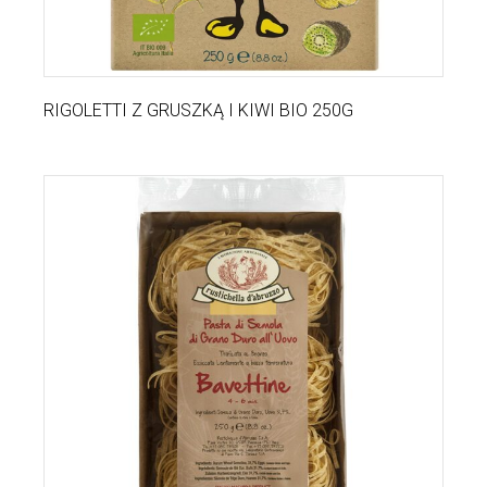
RIGOLETTI Z GRUSZKĄ I KIWI BIO 250G