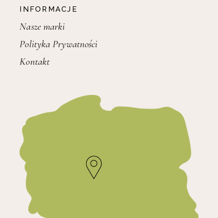
INFORMACJE
Nasze marki
Polityka Prywatności
Kontakt