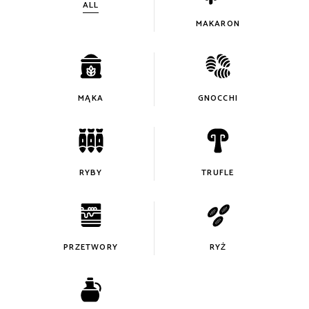
ALL
MAKARON
MĄKA
GNOCCHI
RYBY
TRUFLE
PRZETWORY
RYŻ