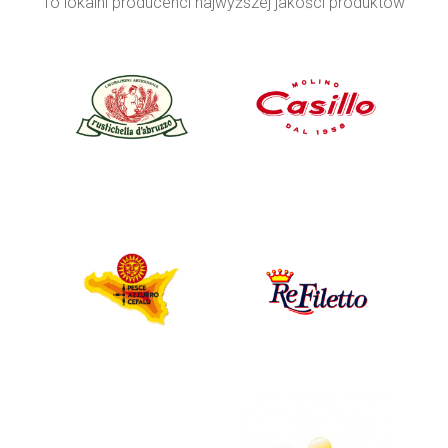
To lokalni producenci najwyższej jakości produktów