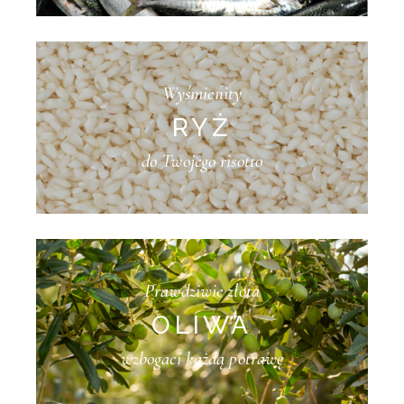
Wyśmienity
RYŻ
do Twojego risotto
Prawdziwie złota
OLIWA
wzbogaci każdą potrawę