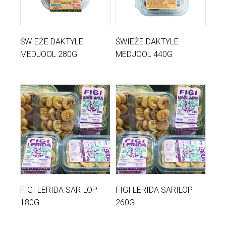
ŚWIEŻE DAKTYLE
ŚWIEŻE DAKTYLE
MEDJOOL 280G
MEDJOOL 440G
FIGI LERIDA SARILOP
FIGI LERIDA SARILOP
180G
260G