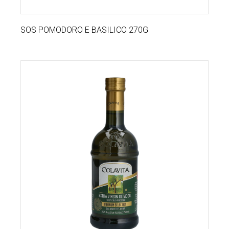
SOS POMODORO E BASILICO 270G