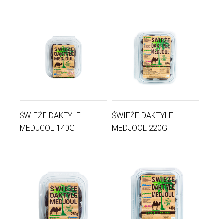
ŚWIEŻE DAKTYLE
ŚWIEŻE DAKTYLE
MEDJOOL 140G
MEDJOOL 220G