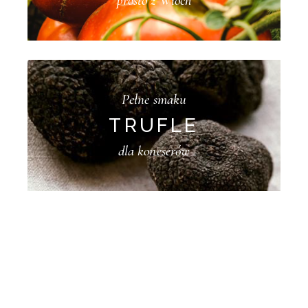
prosto z Włoch
JAK GRAC W TOTKA ABY
WYGRAC
Najlepsze kasyno wypłata bitcoin – kiedy szybka kasa staje się
Pełne smaku
jedynym usprawiedliwieniem dla frustracji
TRUFLE
Mamy dla Ciebie kilka bonusów wstępnych, więc aby upewnić
się, że niczego nie przegapisz, połączyliśmy bonusy i darmowe
dla koneserów
spiny w pyszne menu.
Najlepsze kasyno online łódzkie: dlaczego nie warto wierzyć w
„VIP”‑owe obietnice
Wszystkie nowe automaty online można grać za darmo lub na
prawdziwe pieniądze.
Live kasyno 2026: Co naprawdę kryje się pod jasnym szyldem?
Prosto od producentów