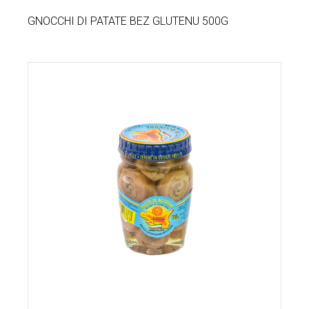
GNOCCHI DI PATATE BEZ GLUTENU 500G