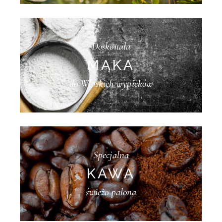
Doskonała
MĄKA
do Włoskich wypieków
Specjalna
KAWA
świeżo palona