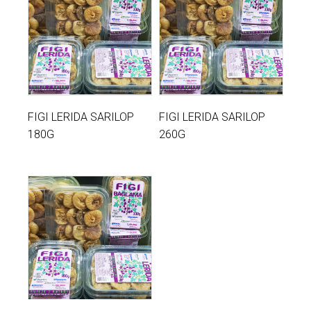
FIGI LERIDA SARILOP
FIGI LERIDA SARILOP
180G
260G