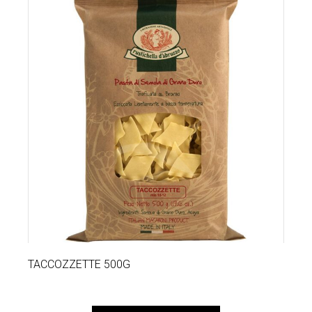
TACCOZZETTE 500G