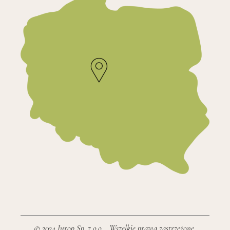
© 2024 Jurop Sp. z o.o. , Wszelkie prawa zastrzeżone.