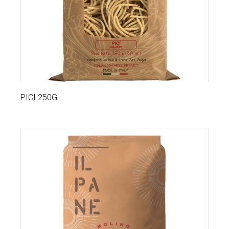
PICI 250G