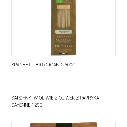
SPAGHETTI BIO ORGANIC 500G
SARDYNKI W OLIWIE Z OLIWEK Z PAPRYKĄ
CAYENNE 120G