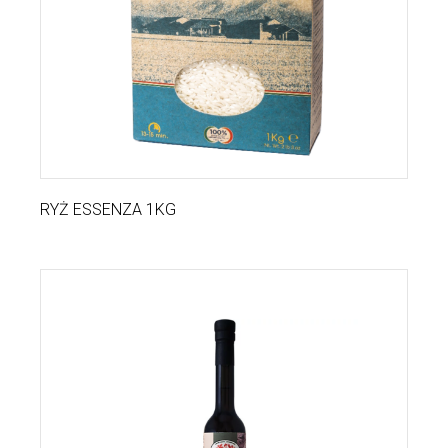
RYŻ ESSENZA 1KG