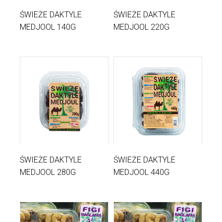
ŚWIEŻE DAKTYLE
ŚWIEŻE DAKTYLE
MEDJOOL 140G
MEDJOOL 220G
ŚWIEŻE DAKTYLE
ŚWIEŻE DAKTYLE
MEDJOOL 280G
MEDJOOL 440G