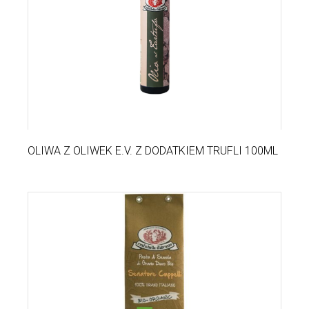
OLIWA Z OLIWEK E.V. Z DODATKIEM TRUFLI 100ML