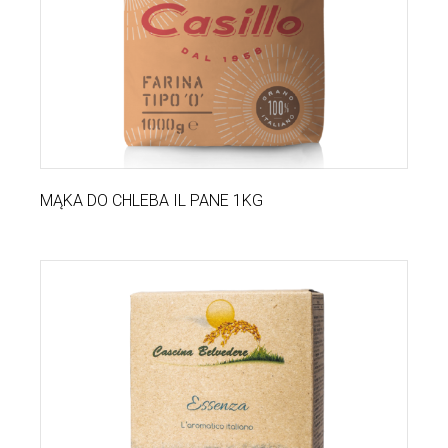
MĄKA DO CHLEBA IL PANE 1KG