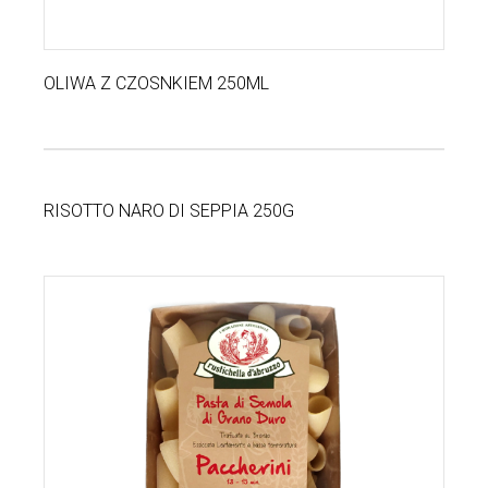
OLIWA Z CZOSNKIEM 250ML
RISOTTO NARO DI SEPPIA 250G