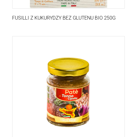
FUSILLI Z KUKURYDZY BEZ GLUTENU BIO 250G