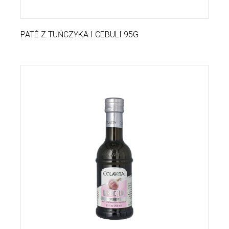
PATÉ Z TUŃCZYKA I CEBULI 95G