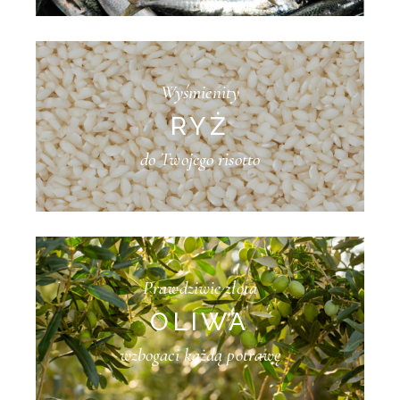
Wyśmienity
RYŻ
do Twojego risotto
Prawdziwie złota
OLIWA
wzbogaci każdą potrawę