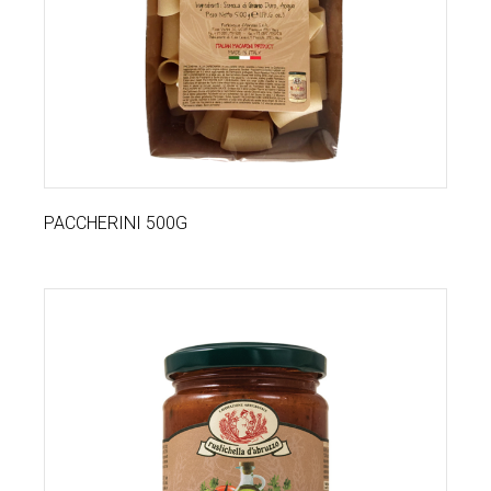
PACCHERINI 500G