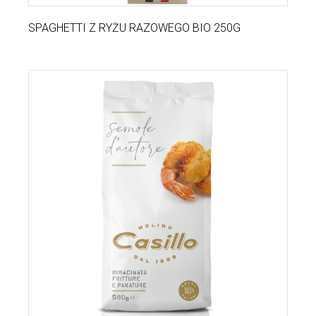
SPAGHETTI Z RYŻU RAZOWEGO BIO 250G