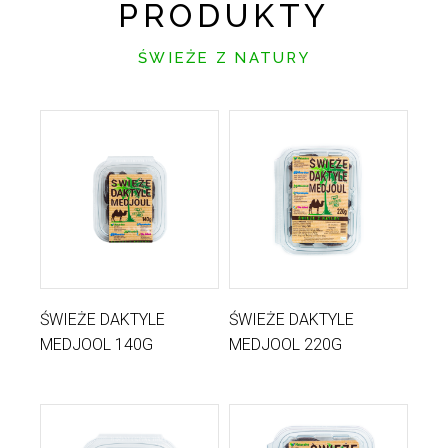
PRODUKTY
ŚWIEŻE Z NATURY
ŚWIEŻE DAKTYLE
ŚWIEŻE DAKTYLE
MEDJOOL 140G
MEDJOOL 220G