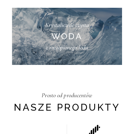
Krystalicznie czysta
WODA
z roztopionego lodu
Prosto od producentów
NASZE PRODUKTY