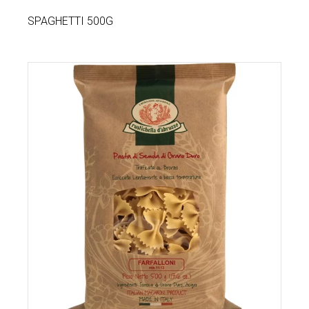
SPAGHETTI 500G