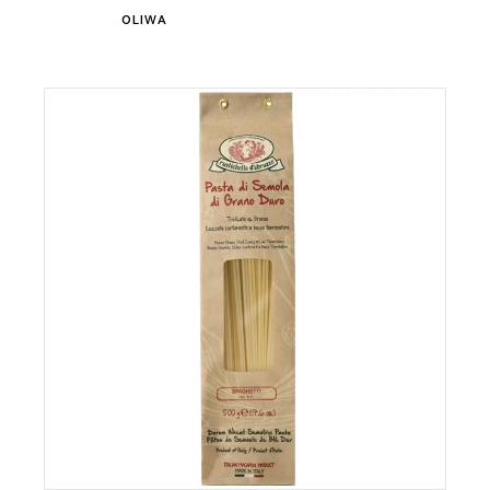
OLIWA