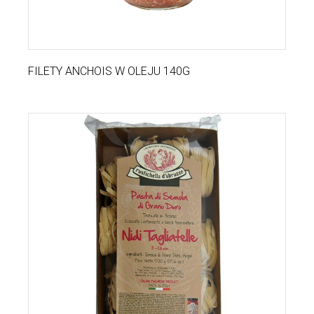
FILETY ANCHOIS W OLEJU 140G