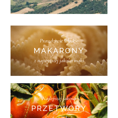
RULETCE W KASYNIE 2026
Kasyno online bonus 75% to najgorszy marketingowy
sztuczek, jaki widziałem
Po latach Play-off heartbreak, Manning w końcu wziął
Prawdziwie włoskie
ogierów całą drogę w 2026 roku, kiedy pokonali Chicago
MAKARONY
Bears 29-17, aby stać się mistrzami po raz kolejny.
z najwyższej jakości mąki
70 zł darmowe kasyno – zimny pryszczyk w świecie
marketingowych chichotów
Casino Gods jest powiązane z innymi kasynami online
wymienionymi poniżej, a ich ocena również ma
negatywny wpływ.
Najlepszej jakości
Po rozpoczęciu grania w różne gry, Strona główna poleci
PRZETWORY
również gry podobne do tych, które już wypróbowałeś.