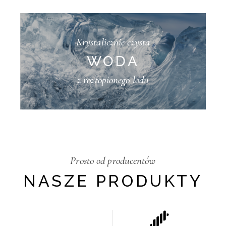
Krystalicznie czysta
WODA
z roztopionego lodu
Prosto od producentów
NASZE PRODUKTY