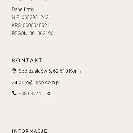
Dane firmy:
NIP: 6652931242
KRS: 0000348821
REGON: 301362196
KONTAKT
Spółdzielców 6, 62-510 Konin
biuro@jurop.com.pl
+48 697 201 301
INFORMACJE