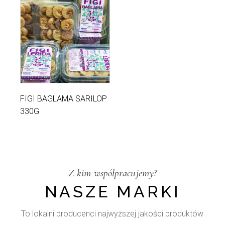
FIGI BAGLAMA SARILOP
330G
Z kim współpracujemy?
NASZE MARKI
To lokalni producenci najwyższej jakości produktów