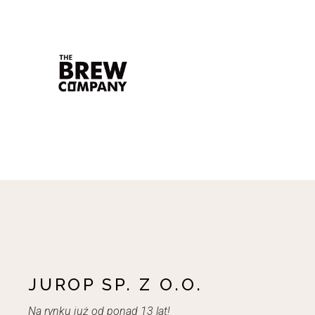
JUROP SP. Z O.O.
Na rynku już od ponad 13 lat!