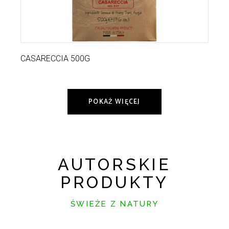
CASARECCIA 500G
POKAŻ WIĘCEJ
AUTORSKIE
PRODUKTY
ŚWIEŻE Z NATURY