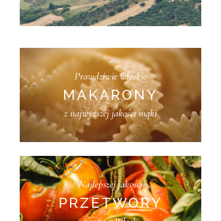
RULETCE W KASYNIE 2026
Kasyno online bonus 75% to najgorszy marketingowy
sztuczek, jaki widziałem
Po latach Play-off heartbreak, Manning w końcu wziął
Prawdziwie włoskie
ogierów całą drogę w 2026 roku, kiedy pokonali Chicago
MAKARONY
Bears 29-17, aby stać się mistrzami po raz kolejny.
z najwyższej jakości mąki
70 zł darmowe kasyno – zimny pryszczyk w świecie
marketingowych chichotów
Casino Gods jest powiązane z innymi kasynami online
wymienionymi poniżej, a ich ocena również ma
negatywny wpływ.
Najlepszej jakości
Po rozpoczęciu grania w różne gry, Strona główna poleci
PRZETWORY
również gry podobne do tych, które już wypróbowałeś.