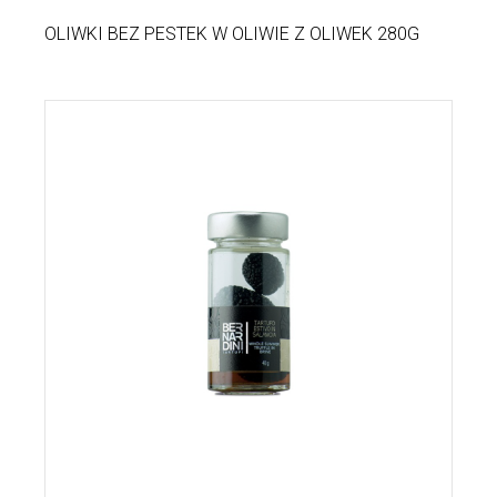
OLIWKI BEZ PESTEK W OLIWIE Z OLIWEK 280G