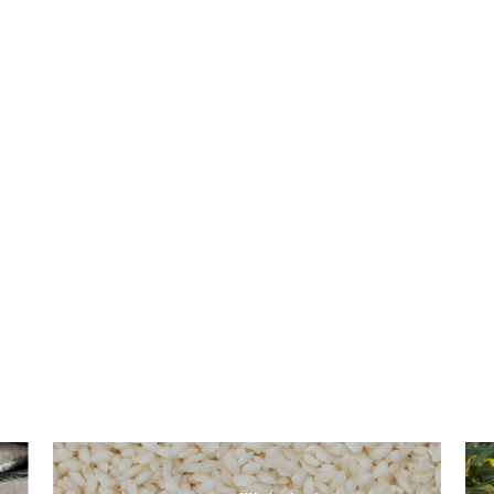
Prosto od producentów
LEPSZEJ JAKOŚCI PROD
ZOBACZ KATALOG