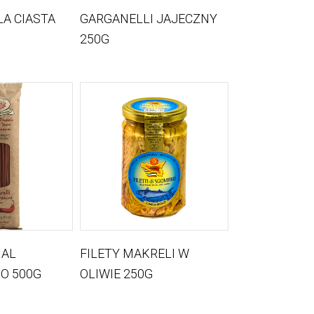
A CIASTA
GARGANELLI JAJECZNY
250G
 AL
FILETY MAKRELI W
O 500G
OLIWIE 250G