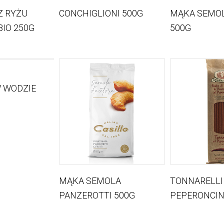
Z RYŻU
CONCHIGLIONI 500G
MĄKA SEMOL
IO 250G
500G
 WODZIE
MĄKA SEMOLA
TONNARELLI
PANZEROTTI 500G
PEPERONCIN