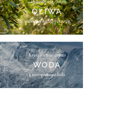
Prawdziwie złota
OLIWA
wzbogaci każdą potrawę
Krystalicznie czysta
WODA
z roztopionego lodu