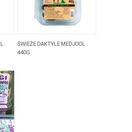
OL
ŚWIEŻE DAKTYLE MEDJOOL
440G