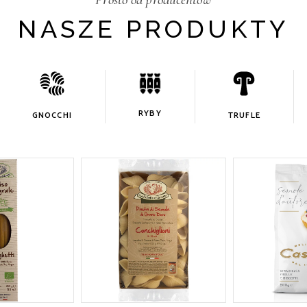
NASZE PRODUKTY
RYBY
GNOCCHI
TRUFLE