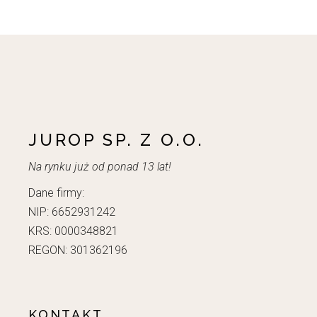
JUROP SP. Z O.O.
Na rynku już od ponad 13 lat!
Dane firmy:
NIP: 6652931242
KRS: 0000348821
REGON: 301362196
KONTAKT