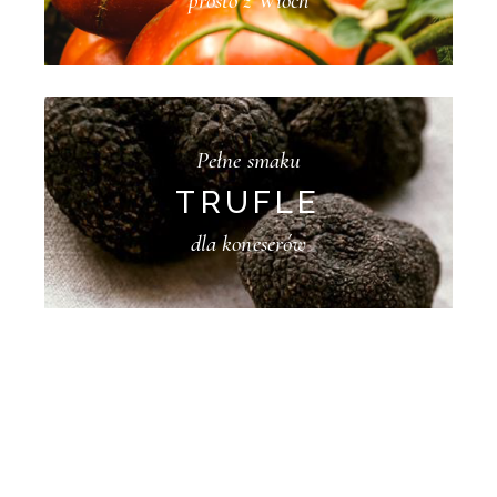
prosto z Włoch
JAK GRAC W TOTKA ABY
WYGRAC
Najlepsze kasyno wypłata bitcoin – kiedy szybka kasa staje się
Pełne smaku
jedynym usprawiedliwieniem dla frustracji
TRUFLE
Mamy dla Ciebie kilka bonusów wstępnych, więc aby upewnić
się, że niczego nie przegapisz, połączyliśmy bonusy i darmowe
dla koneserów
spiny w pyszne menu.
Najlepsze kasyno online łódzkie: dlaczego nie warto wierzyć w
„VIP”‑owe obietnice
Wszystkie nowe automaty online można grać za darmo lub na
prawdziwe pieniądze.
Live kasyno 2026: Co naprawdę kryje się pod jasnym szyldem?
Prosto od producentów