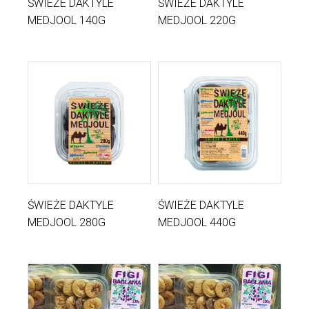
ŚWIEŻE DAKTYLE
ŚWIEŻE DAKTYLE
MEDJOOL 140G
MEDJOOL 220G
ŚWIEŻE DAKTYLE
ŚWIEŻE DAKTYLE
MEDJOOL 280G
MEDJOOL 440G