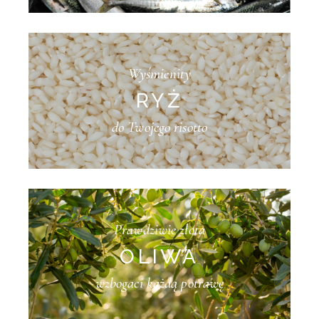
Wyśmienity
RYŻ
do Twojego risotto
Prawdziwie złota
OLIWA
wzbogaci każdą potrawę