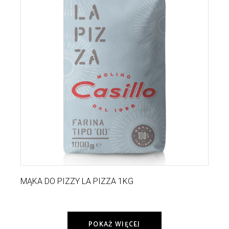
MĄKA DO PIZZY LA PIZZA 1KG
POKAŻ WIĘCEJ