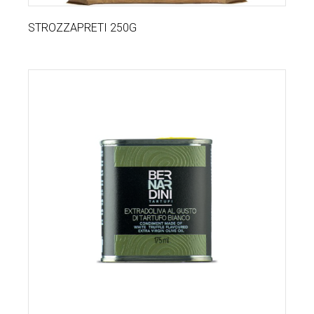
STROZZAPRETI 250G