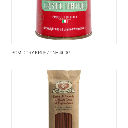
POMIDORY KRUSZONE 400G