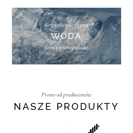
Krystalicznie czysta
WODA
z roztopionego lodu
Prosto od producentów
NASZE PRODUKTY