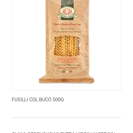
FUSILLI COL BUCO 500G