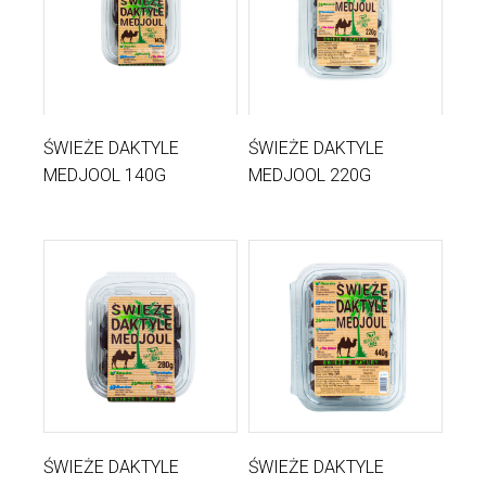
ŚWIEŻE DAKTYLE
ŚWIEŻE DAKTYLE
MEDJOOL 140G
MEDJOOL 220G
ŚWIEŻE DAKTYLE
ŚWIEŻE DAKTYLE