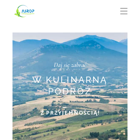
RULETKA CZARNE
CZERWONE
Online kasino gry za 1 zł kasyno online – czyli jak zmyślnie
wyciągnąć grosz z promocji
: Trustly, EPS i Visa można
wykorzystać do złożenia wniosku o wpłatę w Toptally.
Daj się zabrać
Kasyna online lubelskie: Brutalny przegląd, który odkryje,
dlaczego nie dostaniesz „VIP” w podczerwieni
- Oko Horus
W KULINARNĄ
Megaways kasyn na naszej liście jest jednym z najlepszych
PODRÓŻ
dostawców online.
Kasyno online jeton bez weryfikacji – jak przetrwać kolejny
marketingowy mit
: Sprawdź datę urodzenia gracza, aby
Z PRZYJEMNOŚCIĄ!
upewnić się, że nie jest on nieletni.
METODY WYGRYWANIA W