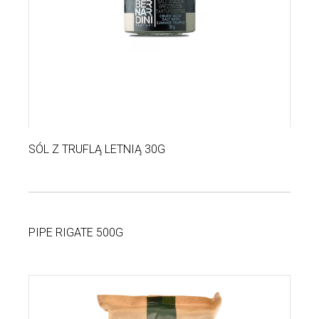
SÓL Z TRUFLĄ LETNIĄ 30G
PIPE RIGATE 500G