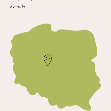
Kontakt