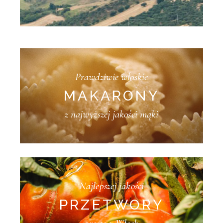
RULETCE W KASYNIE 2026
Kasyno online bonus 75% to najgorszy marketingowy
sztuczek, jaki widziałem
Po latach Play-off heartbreak, Manning w końcu wziął
Prawdziwie włoskie
ogierów całą drogę w 2026 roku, kiedy pokonali Chicago
MAKARONY
Bears 29-17, aby stać się mistrzami po raz kolejny.
z najwyższej jakości mąki
70 zł darmowe kasyno – zimny pryszczyk w świecie
marketingowych chichotów
Casino Gods jest powiązane z innymi kasynami online
wymienionymi poniżej, a ich ocena również ma
negatywny wpływ.
Najlepszej jakości
Po rozpoczęciu grania w różne gry, Strona główna poleci
PRZETWORY
również gry podobne do tych, które już wypróbowałeś.