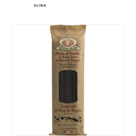
OLIWA