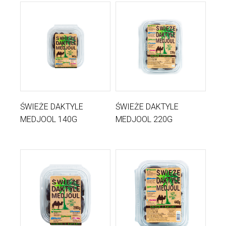
ŚWIEŻE DAKTYLE
ŚWIEŻE DAKTYLE
MEDJOOL 140G
MEDJOOL 220G