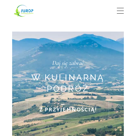
RULETKA CZARNE
CZERWONE
Online kasino gry za 1 zł kasyno online – czyli jak zmyślnie
wyciągnąć grosz z promocji
: Trustly, EPS i Visa można
wykorzystać do złożenia wniosku o wpłatę w Toptally.
Daj się zabrać
Kasyna online lubelskie: Brutalny przegląd, który odkryje,
dlaczego nie dostaniesz „VIP” w podczerwieni
- Oko Horus
W KULINARNĄ
Megaways kasyn na naszej liście jest jednym z najlepszych
PODRÓŻ
dostawców online.
Kasyno online jeton bez weryfikacji – jak przetrwać kolejny
marketingowy mit
: Sprawdź datę urodzenia gracza, aby
Z PRZYJEMNOŚCIĄ!
upewnić się, że nie jest on nieletni.
METODY WYGRYWANIA W