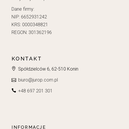
Dane firmy:
NIP: 6652931242
KRS: 0000348821
REGON: 301362196
KONTAKT
Spółdzielców 6, 62-510 Konin
biuro@jurop.com.pl
+48 697 201 301
INFORMACJE