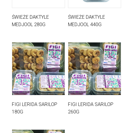
ŚWIEŻE DAKTYLE
ŚWIEŻE DAKTYLE
MEDJOOL 280G
MEDJOOL 440G
FIGI LERIDA SARILOP
FIGI LERIDA SARILOP
180G
260G