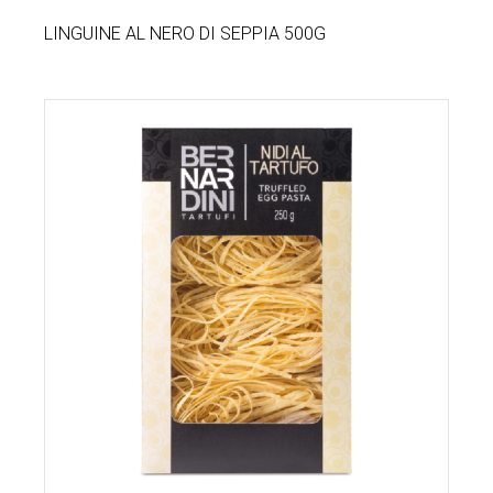
LINGUINE AL NERO DI SEPPIA 500G