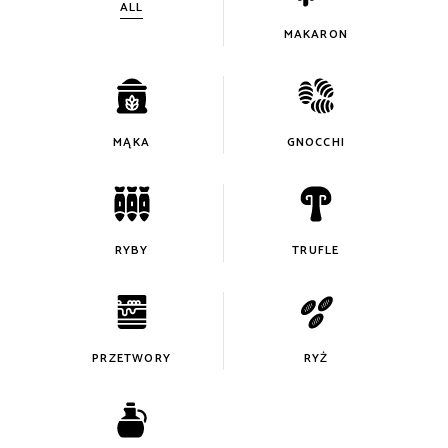
ALL
MAKARON
MĄKA
GNOCCHI
RYBY
TRUFLE
PRZETWORY
RYŻ