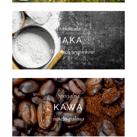
Doskonała
MĄKA
do Włoskich wypieków
Specjalna
KAWA
świeżo palona