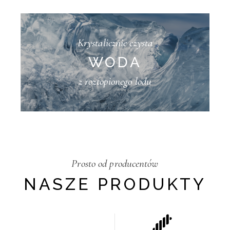
Krystalicznie czysta
WODA
z roztopionego lodu
Prosto od producentów
NASZE PRODUKTY