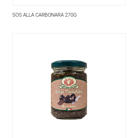
SOS ALLA CARBONARA 270G