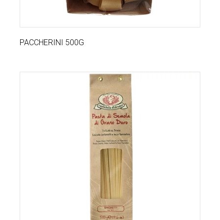
PACCHERINI 500G