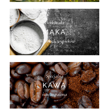
Doskonała
MĄKA
do Włoskich wypieków
Specjalna
KAWA
świeżo palona