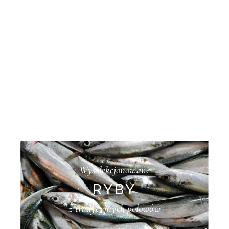
NAJLEPSZEJ JAKOŚCI
PRODUKTY
ZOBACZ KATALOG
Wyselekcjonowane
RYBY
z tradycyjnych połowów