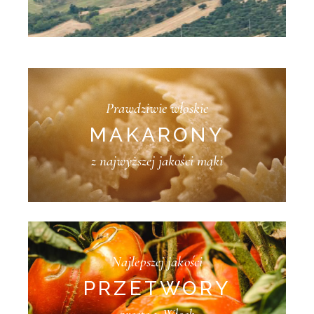
RULETCE W KASYNIE 2026
Kasyno online bonus 75% to najgorszy marketingowy
sztuczek, jaki widziałem
Po latach Play-off heartbreak, Manning w końcu wziął
Prawdziwie włoskie
ogierów całą drogę w 2026 roku, kiedy pokonali Chicago
MAKARONY
Bears 29-17, aby stać się mistrzami po raz kolejny.
z najwyższej jakości mąki
70 zł darmowe kasyno – zimny pryszczyk w świecie
marketingowych chichotów
Casino Gods jest powiązane z innymi kasynami online
wymienionymi poniżej, a ich ocena również ma
negatywny wpływ.
Najlepszej jakości
Po rozpoczęciu grania w różne gry, Strona główna poleci
PRZETWORY
również gry podobne do tych, które już wypróbowałeś.