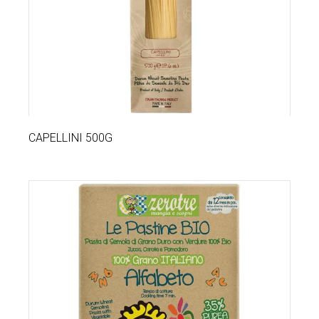
CAPELLINI 500G