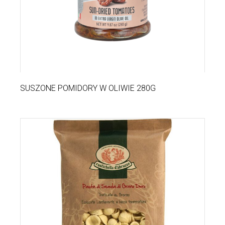
SUSZONE POMIDORY W OLIWIE 280G