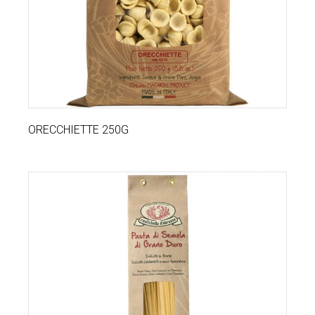
ORECCHIETTE 250G