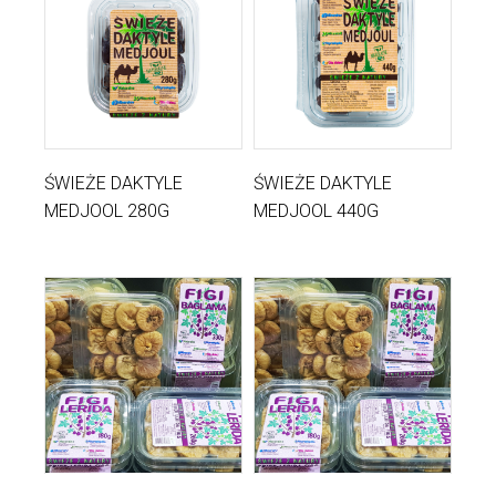
ŚWIEŻE DAKTYLE
ŚWIEŻE DAKTYLE
MEDJOOL 280G
MEDJOOL 440G