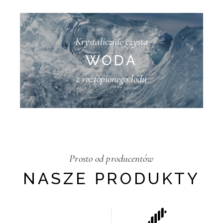
Krystalicznie czysta
WODA
z roztopionego lodu
Prosto od producentów
NASZE PRODUKTY