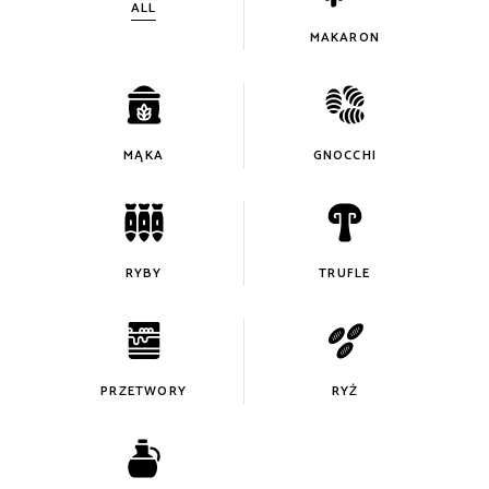
ALL
MAKARON
MĄKA
GNOCCHI
RYBY
TRUFLE
PRZETWORY
RYŻ