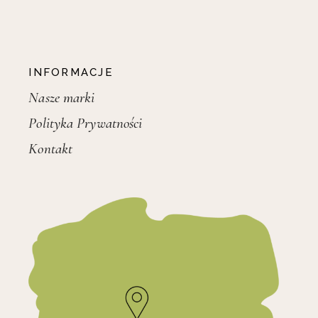
INFORMACJE
Nasze marki
Polityka Prywatności
Kontakt