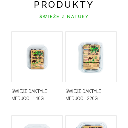
PRODUKTY
ŚWIEŻE Z NATURY
ŚWIEŻE DAKTYLE
ŚWIEŻE DAKTYLE
MEDJOOL 140G
MEDJOOL 220G