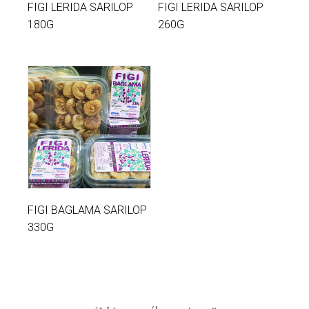
FIGI LERIDA SARILOP
FIGI LERIDA SARILOP
180G
260G
FIGI BAGLAMA SARILOP
330G