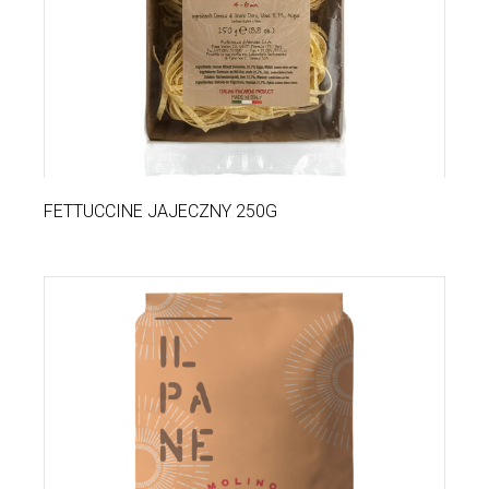
FETTUCCINE JAJECZNY 250G