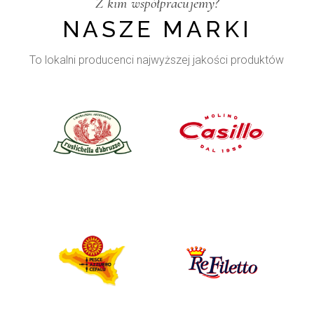
Z kim współpracujemy?
NASZE MARKI
To lokalni producenci najwyższej jakości produktów