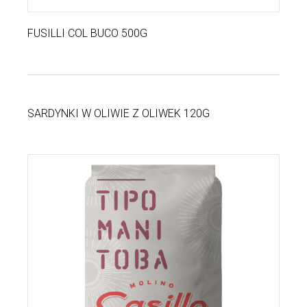
FUSILLI COL BUCO 500G
SARDYNKI W OLIWIE Z OLIWEK 120G