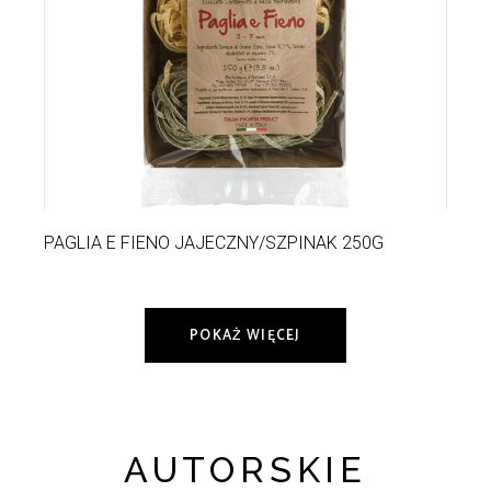
PAGLIA E FIENO JAJECZNY/SZPINAK 250G
POKAŻ WIĘCEJ
AUTORSKIE