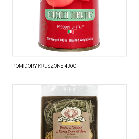
POMIDORY KRUSZONE 400G