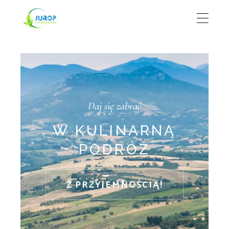
RULETKA CZARNE
CZERWONE
Online kasino gry za 1 zł kasyno online – czyli jak zmyślnie
wyciągnąć grosz z promocji
: Trustly, EPS i Visa można
wykorzystać do złożenia wniosku o wpłatę w Toptally.
Daj się zabrać
Kasyna online lubelskie: Brutalny przegląd, który odkryje,
dlaczego nie dostaniesz „VIP” w podczerwieni
- Oko Horus
W KULINARNĄ
Megaways kasyn na naszej liście jest jednym z najlepszych
PODRÓŻ
dostawców online.
Kasyno online jeton bez weryfikacji – jak przetrwać kolejny
marketingowy mit
: Sprawdź datę urodzenia gracza, aby
Z PRZYJEMNOŚCIĄ!
upewnić się, że nie jest on nieletni.
METODY WYGRYWANIA W