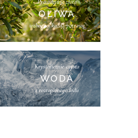
Prawdziwie złota
OLIWA
wzbogaci każdą potrawę
Krystalicznie czysta
WODA
z roztopionego lodu