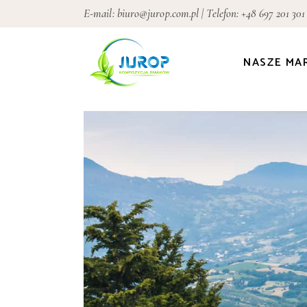
E-mail:
biuro@jurop.com.pl
| Telefon:
+48 697 201 301
RULETKA CZARNE CZE
NASZE MA
Online kasino gry za 1 zł kasyno online – czyli jak zmyślnie 
Kasyna online lubelskie: Brutalny przegląd, który odkryje, dl
online.
Kasyno online jeton bez weryfikacji – jak przetrwać kolejny 
RUSTICHEL
D’ABRUZZO
METODY WYGRYWANIA W
MOLINO CAS
PESCE AZZ
Kasyno online bonus 75% to najgorszy marketingowy sztucz
BELA SARDI
Po latach Play-off heartbreak, Manning w końcu wziął ogieró
BERNARDINI
CASCINA BE
70 zł darmowe kasyno – zimny pryszczyk w świecie marke
COLAVITA
Casino Gods jest powiązane z innymi kasynami online wymi
THE BREW 