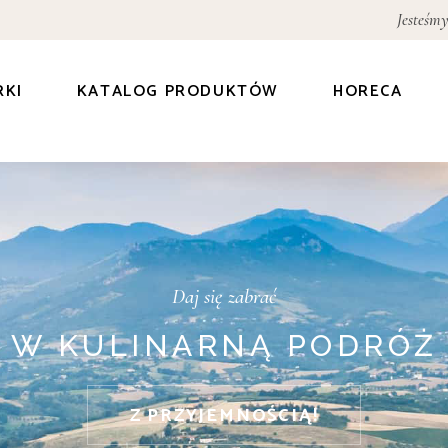
Jesteśmy
RWONE
RKI
KATALOG PRODUKTÓW
HORECA
wyciągnąć grosz z promocji
: Trustly, EPS i Visa można wykorzysta
aczego nie dostaniesz „VIP” w podczerwieni
- Oko Horus Megaways 
marketingowy mit
: Sprawdź datę urodzenia gracza, aby upewnić się,
LA
MAKARON
MAKARON
MĄKA
MĄKA
 RULETCE W KASYNIE 2
ILLO
GNOCCHI
OLIWA
URRO CEFALÙ
RYBY
Daj się zabrać
ek, jaki widziałem
NES
TRUFLE
w całą drogę w 2026 roku, kiedy pokonali Chicago Bears 29-17, a
W KULINARNĄ PODRÓŻ
 TARTUFI
PRZETWORY
LVEDERE
RYŻ
tingowych chichotów
enionymi poniżej, a ich ocena również ma negatywny wpływ.
OLIWA
Z PRZYJEMNOŚCIĄ!
COMPANY
OCET