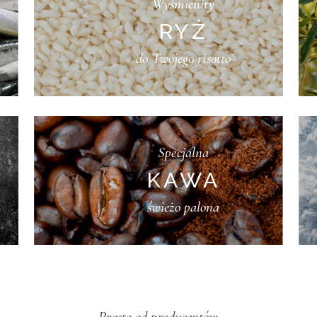
Wyśmienity
RYŻ
do Twojego risotto
Specjalna
KAWA
świeżo palona
Prosto od producentów