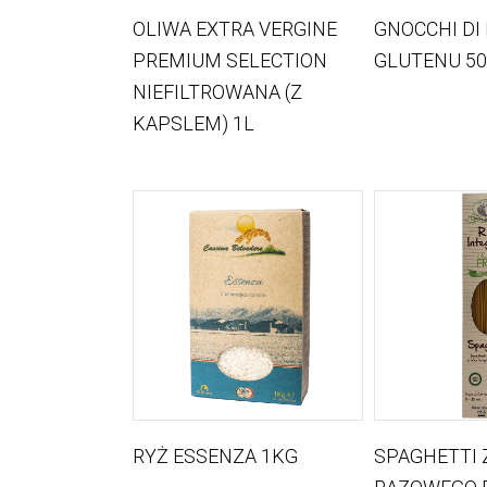
OLIWA EXTRA VERGINE
GNOCCHI DI
PREMIUM SELECTION
GLUTENU 5
NIEFILTROWANA (Z
KAPSLEM) 1L
RYŻ ESSENZA 1KG
SPAGHETTI 