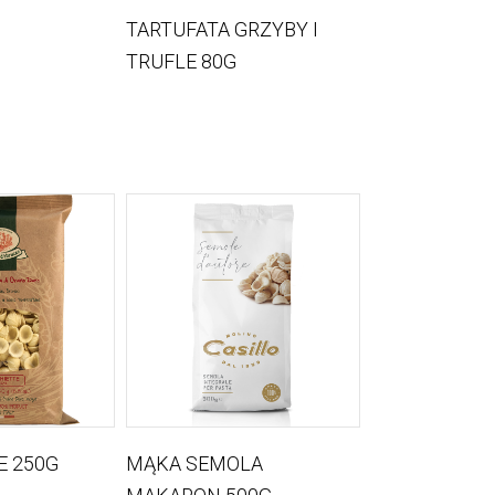
TARTUFATA GRZYBY I
TRUFLE 80G
E 250G
MĄKA SEMOLA