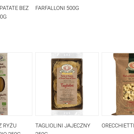
 PATATE BEZ
FARFALLONI 500G
00G
Z RYŻU
TAGLIOLINI JAJECZNY
ORECCHIETT