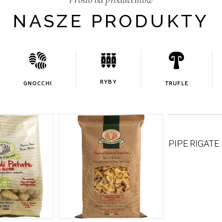
NASZE PRODUKTY
RYBY
GNOCCHI
TRUFLE
PIPE RIGATE