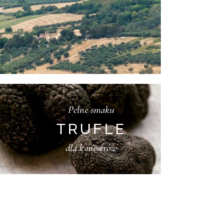
piny w pyszne menu.
Pełne smaku
TRUFLE
dla koneserów