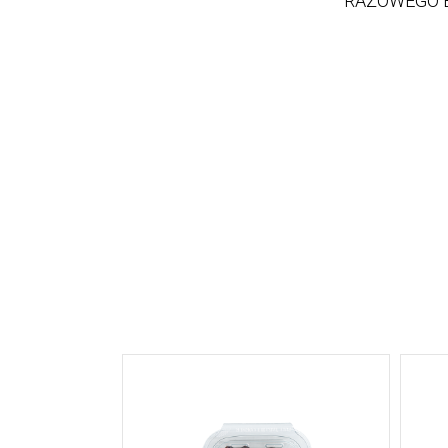
RAZOWEGO B