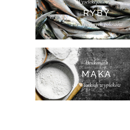
Wyselekcjonowane
RYBY
z tradycyjnych połowów
Doskonała
MĄKA
do Włoskich wypieków