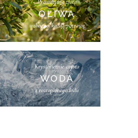
Prawdziwie złota
OLIWA
wzbogaci każdą potrawę
Krystalicznie czysta
WODA
z roztopionego lodu