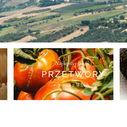
ównież gry podobne do tych, które już wypróbowałeś.
R
PRZEKĄSKI
WODA
Y WYGRAC
OWOCE
KAWA
jedynym usprawiedliwieniem dla frustracji
ę, że niczego nie przegapisz, połączyliśmy bonusy i darmowe s
ŚWIĄTECZNE PRZYSMAKI
„VIP”‑owe obietnice
– OFERTA SEZONOWA
rawdziwe pieniądze.
Najlepszej jakości
PRZETWORY
prosto z Włoch