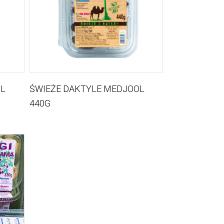
OL
ŚWIEŻE DAKTYLE MEDJOOL
440G