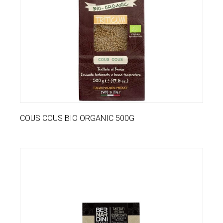
COUS COUS BIO ORGANIC 500G