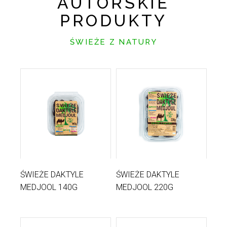
AUTORSKIE
PRODUKTY
ŚWIEŻE Z NATURY
ŚWIEŻE DAKTYLE
ŚWIEŻE DAKTYLE
MEDJOOL 140G
MEDJOOL 220G