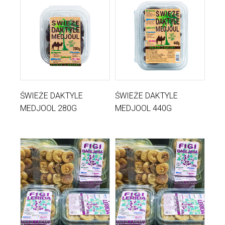
ŚWIEŻE DAKTYLE
ŚWIEŻE DAKTYLE
MEDJOOL 280G
MEDJOOL 440G