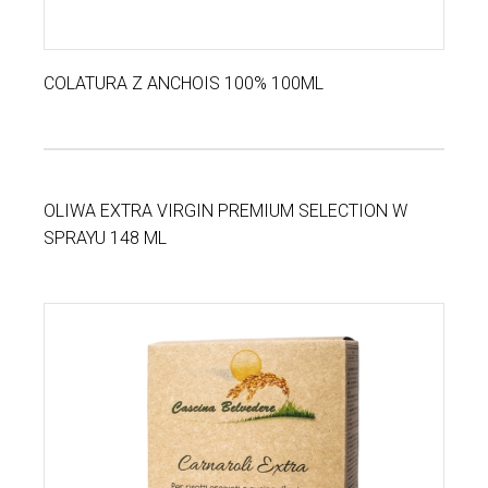
COLATURA Z ANCHOIS 100% 100ML
OLIWA EXTRA VIRGIN PREMIUM SELECTION W
SPRAYU 148 ML