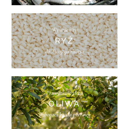
Wyśmienity
RYŻ
do Twojego risotto
Prawdziwie złota
OLIWA
wzbogaci każdą potrawę