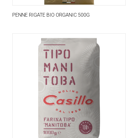
PENNE RIGATE BIO ORGANIC 500G