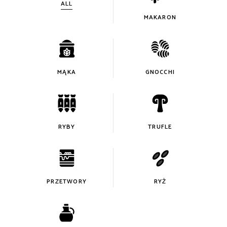
ALL
MAKARON
MĄKA
GNOCCHI
RYBY
TRUFLE
PRZETWORY
RYŻ