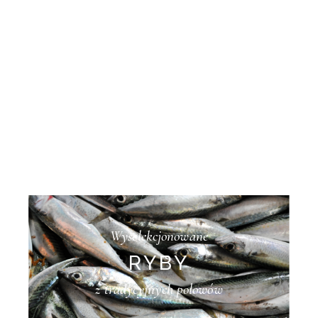
NAJLEPSZEJ JAKOŚCI
PRODUKTY
ZOBACZ KATALOG
Wyselekcjonowane
RYBY
z tradycyjnych połowów