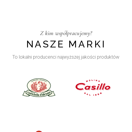
Z kim współpracujemy?
NASZE MARKI
To lokalni producenci najwyższej jakości produktów