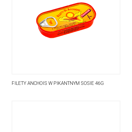
FILETY ANCHOIS W PIKANTNYM SOSIE 46G