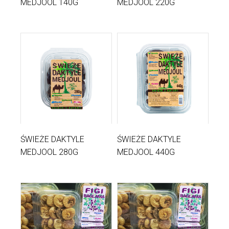
MEDJOOL 140G
MEDJOOL 220G
ŚWIEŻE DAKTYLE
ŚWIEŻE DAKTYLE
MEDJOOL 280G
MEDJOOL 440G