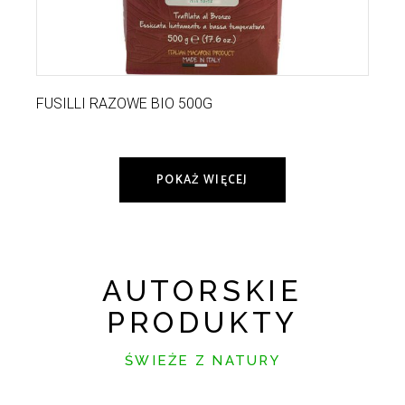
FUSILLI RAZOWE BIO 500G
POKAŻ WIĘCEJ
AUTORSKIE
PRODUKTY
ŚWIEŻE Z NATURY