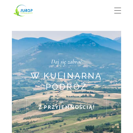
RULETKA CZARNE
CZERWONE
Online kasino gry za 1 zł kasyno online – czyli jak zmyślnie
wyciągnąć grosz z promocji
: Trustly, EPS i Visa można
wykorzystać do złożenia wniosku o wpłatę w Toptally.
Daj się zabrać
Kasyna online lubelskie: Brutalny przegląd, który odkryje,
dlaczego nie dostaniesz „VIP” w podczerwieni
- Oko Horus
W KULINARNĄ
Megaways kasyn na naszej liście jest jednym z najlepszych
PODRÓŻ
dostawców online.
Kasyno online jeton bez weryfikacji – jak przetrwać kolejny
marketingowy mit
: Sprawdź datę urodzenia gracza, aby
Z PRZYJEMNOŚCIĄ!
upewnić się, że nie jest on nieletni.
METODY WYGRYWANIA W