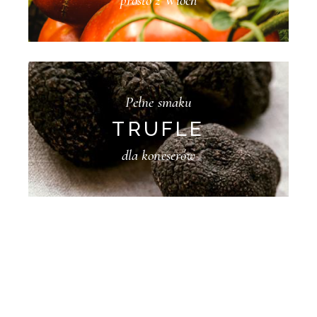
prosto z Włoch
JAK GRAC W TOTKA ABY
WYGRAC
Najlepsze kasyno wypłata bitcoin – kiedy szybka kasa staje się
Pełne smaku
jedynym usprawiedliwieniem dla frustracji
TRUFLE
Mamy dla Ciebie kilka bonusów wstępnych, więc aby upewnić
się, że niczego nie przegapisz, połączyliśmy bonusy i darmowe
dla koneserów
spiny w pyszne menu.
Najlepsze kasyno online łódzkie: dlaczego nie warto wierzyć w
„VIP”‑owe obietnice
Wszystkie nowe automaty online można grać za darmo lub na
prawdziwe pieniądze.
Live kasyno 2026: Co naprawdę kryje się pod jasnym szyldem?
Prosto od producentów