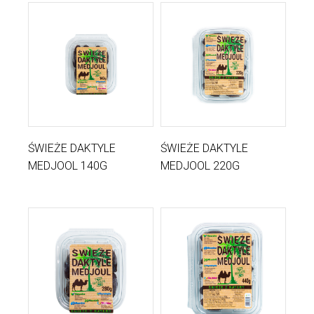
ŚWIEŻE DAKTYLE
ŚWIEŻE DAKTYLE
MEDJOOL 140G
MEDJOOL 220G