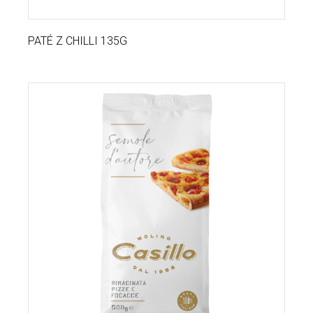
PATÉ Z CHILLI 135G