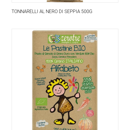
TONNARELLI AL NERO DI SEPPIA 500G