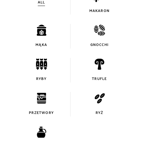
ALL
MAKARON
MĄKA
GNOCCHI
RYBY
TRUFLE
PRZETWORY
RYŻ