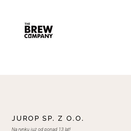
JUROP SP. Z O.O.
Na rynku już od ponad 13 lat!