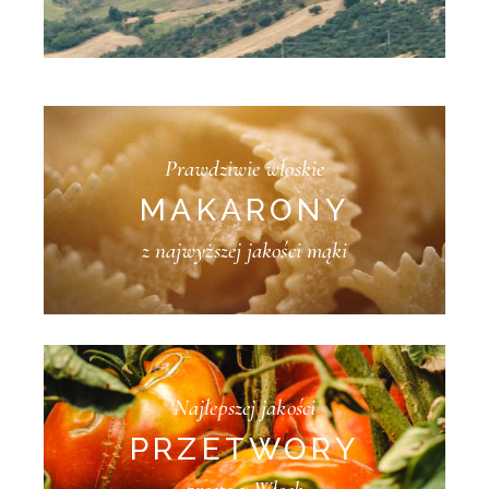
RULETCE W KASYNIE 2026
Kasyno online bonus 75% to najgorszy marketingowy
sztuczek, jaki widziałem
Po latach Play-off heartbreak, Manning w końcu wziął
Prawdziwie włoskie
ogierów całą drogę w 2026 roku, kiedy pokonali Chicago
MAKARONY
Bears 29-17, aby stać się mistrzami po raz kolejny.
z najwyższej jakości mąki
70 zł darmowe kasyno – zimny pryszczyk w świecie
marketingowych chichotów
Casino Gods jest powiązane z innymi kasynami online
wymienionymi poniżej, a ich ocena również ma
negatywny wpływ.
Najlepszej jakości
Po rozpoczęciu grania w różne gry, Strona główna poleci
PRZETWORY
również gry podobne do tych, które już wypróbowałeś.