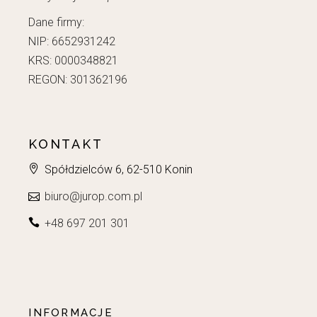
Dane firmy:
NIP: 6652931242
KRS: 0000348821
REGON: 301362196
KONTAKT
Spółdzielców 6, 62-510 Konin
biuro@jurop.com.pl
+48 697 201 301
INFORMACJE