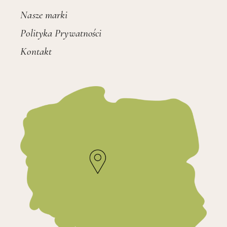
Nasze marki
Polityka Prywatności
Kontakt