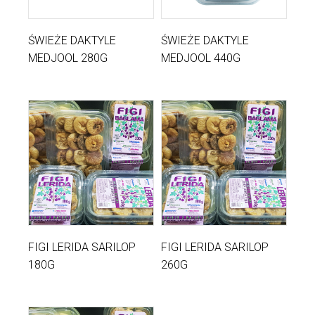
ŚWIEŻE DAKTYLE
ŚWIEŻE DAKTYLE
MEDJOOL 280G
MEDJOOL 440G
FIGI LERIDA SARILOP
FIGI LERIDA SARILOP
180G
260G