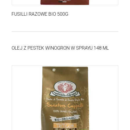
FUSILLI RAZOWE BIO 500G
OLEJ Z PESTEK WINOGRON W SPRAYU 148 ML