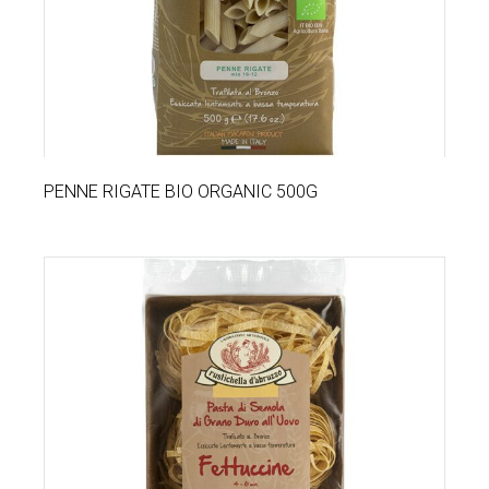
PENNE RIGATE BIO ORGANIC 500G