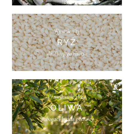
Wyśmienity
RYŻ
do Twojego risotto
Prawdziwie złota
OLIWA
wzbogaci każdą potrawę