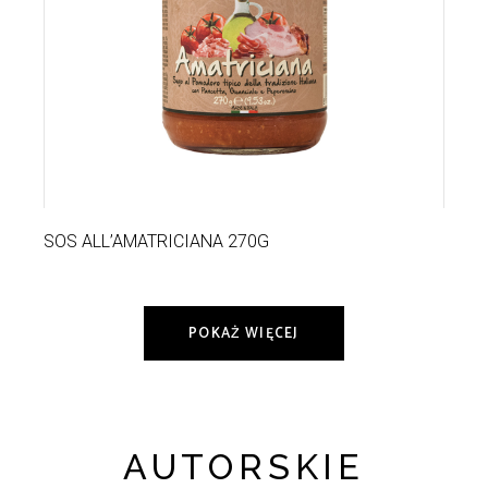
SOS ALL’AMATRICIANA 270G
POKAŻ WIĘCEJ
AUTORSKIE