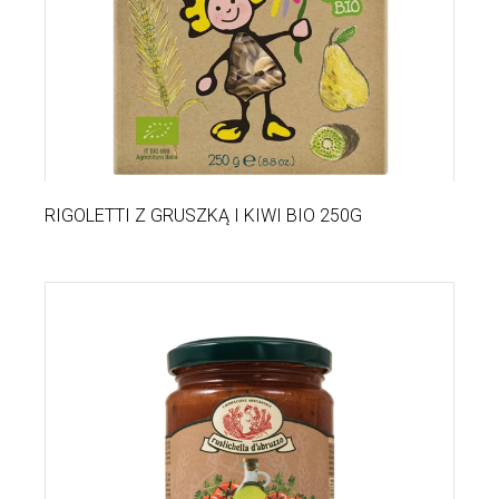
RIGOLETTI Z GRUSZKĄ I KIWI BIO 250G