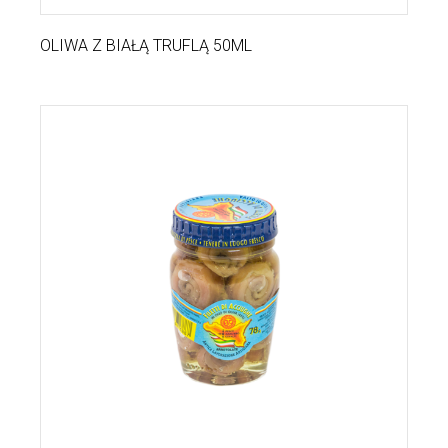
OLIWA Z BIAŁĄ TRUFLĄ 50ML