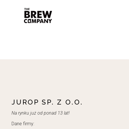
JUROP SP. Z O.O.
Na rynku już od ponad 13 lat!
Dane firmy: