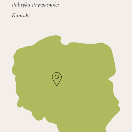
Polityka Prywatności
Kontakt