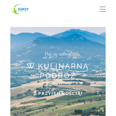
RULETKA CZARNE
CZERWONE
Online kasino gry za 1 zł kasyno online – czyli jak zmyślnie
wyciągnąć grosz z promocji
: Trustly, EPS i Visa można
wykorzystać do złożenia wniosku o wpłatę w Toptally.
Daj się zabrać
Kasyna online lubelskie: Brutalny przegląd, który odkryje,
dlaczego nie dostaniesz „VIP” w podczerwieni
- Oko Horus
W KULINARNĄ
Megaways kasyn na naszej liście jest jednym z najlepszych
PODRÓŻ
dostawców online.
Kasyno online jeton bez weryfikacji – jak przetrwać kolejny
marketingowy mit
: Sprawdź datę urodzenia gracza, aby
Z PRZYJEMNOŚCIĄ!
upewnić się, że nie jest on nieletni.
METODY WYGRYWANIA W