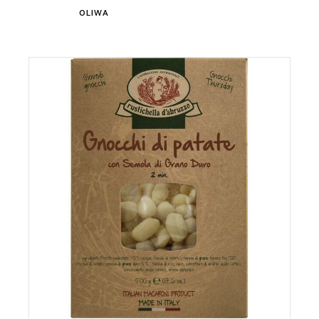
OLIWA