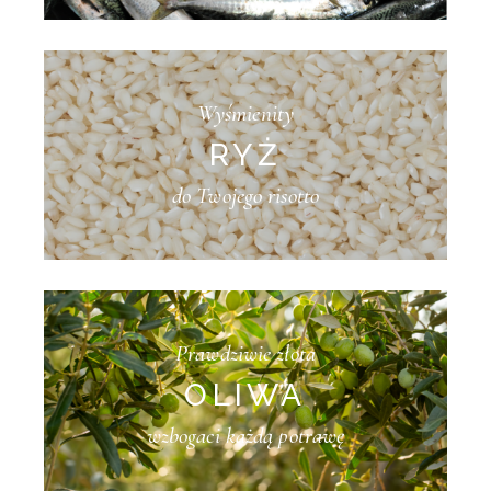
Wyśmienity
RYŻ
do Twojego risotto
Prawdziwie złota
OLIWA
wzbogaci każdą potrawę