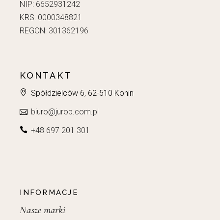
NIP: 6652931242
KRS: 0000348821
REGON: 301362196
KONTAKT
Spółdzielców 6, 62-510 Konin
biuro@jurop.com.pl
+48 697 201 301
INFORMACJE
Nasze marki