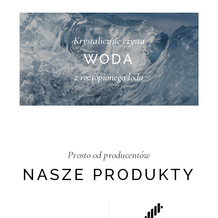
Krystalicznie czysta
WODA
z roztopionego lodu
Prosto od producentów
NASZE PRODUKTY