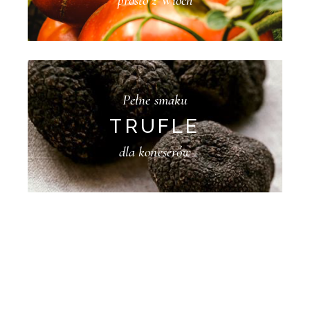
prosto z Włoch
JAK GRAC W TOTKA ABY
WYGRAC
Najlepsze kasyno wypłata bitcoin – kiedy szybka kasa staje się
Pełne smaku
jedynym usprawiedliwieniem dla frustracji
TRUFLE
Mamy dla Ciebie kilka bonusów wstępnych, więc aby upewnić
się, że niczego nie przegapisz, połączyliśmy bonusy i darmowe
dla koneserów
spiny w pyszne menu.
Najlepsze kasyno online łódzkie: dlaczego nie warto wierzyć w
„VIP”‑owe obietnice
Wszystkie nowe automaty online można grać za darmo lub na
prawdziwe pieniądze.
Live kasyno 2026: Co naprawdę kryje się pod jasnym szyldem?
Prosto od producentów