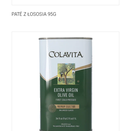
PATÉ Z ŁOSOSIA 95G