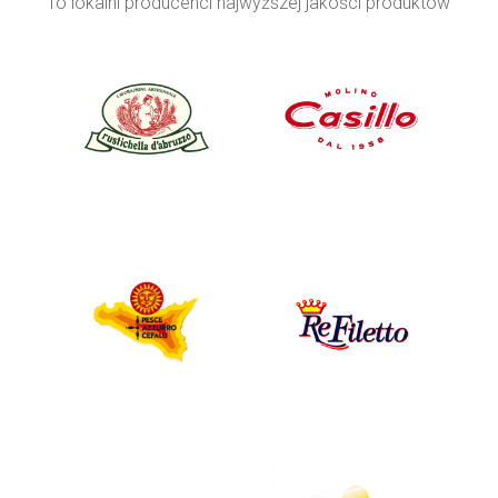
To lokalni producenci najwyższej jakości produktów