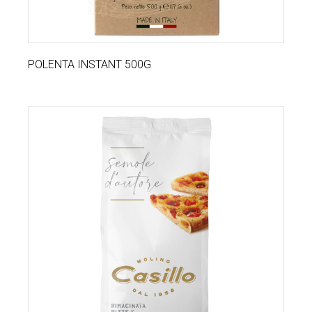
POLENTA INSTANT 500G