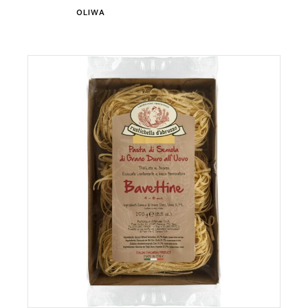
OLIWA