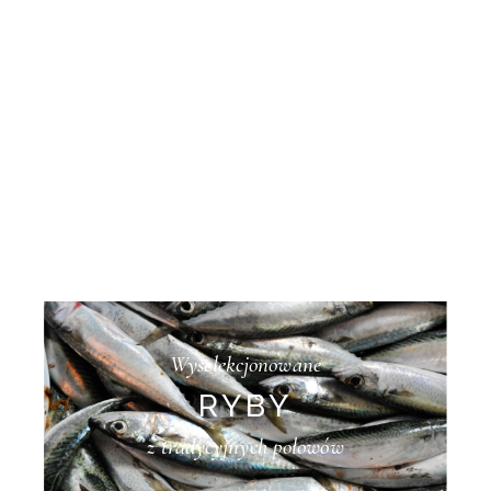
NAJLEPSZEJ JAKOŚCI
PRODUKTY
ZOBACZ KATALOG
Wyselekcjonowane
RYBY
z tradycyjnych połowów