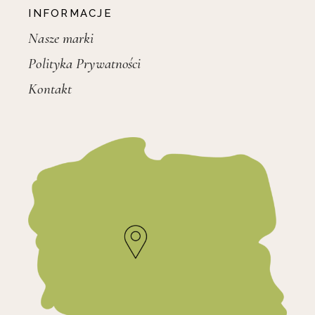
INFORMACJE
Nasze marki
Polityka Prywatności
Kontakt