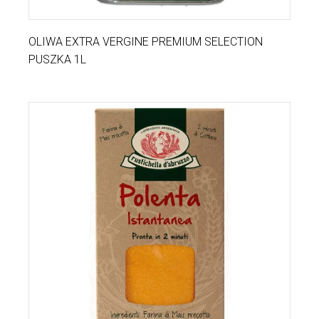
OLIWA EXTRA VERGINE PREMIUM SELECTION
PUSZKA 1L