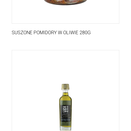
SUSZONE POMIDORY W OLIWIE 280G