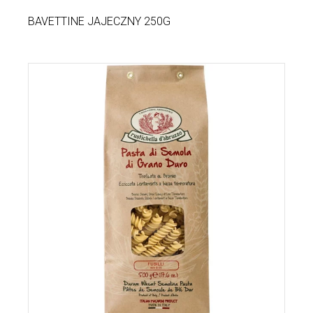
BAVETTINE JAJECZNY 250G