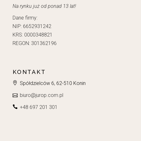
Na rynku już od ponad 13 lat!
Dane firmy:
NIP: 6652931242
KRS: 0000348821
REGON: 301362196
KONTAKT
Spółdzielców 6, 62-510 Konin
biuro@jurop.com.pl
+48 697 201 301