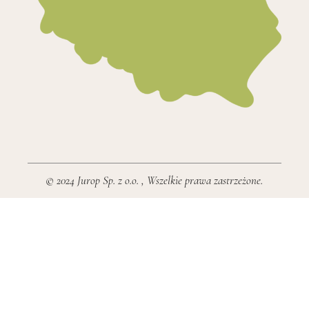
© 2024 Jurop Sp. z o.o. , Wszelkie prawa zastrzeżone.