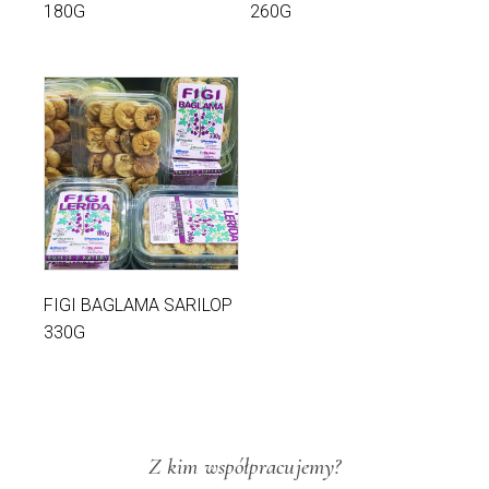
180G
260G
FIGI BAGLAMA SARILOP
330G
Z kim współpracujemy?