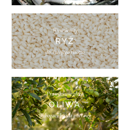
Wyśmienity
RYŻ
do Twojego risotto
Prawdziwie złota
OLIWA
wzbogaci każdą potrawę