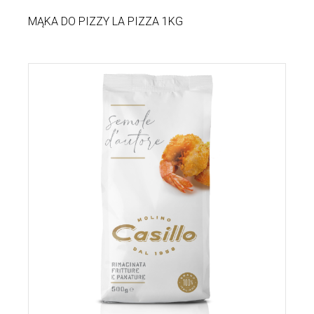
MĄKA DO PIZZY LA PIZZA 1KG