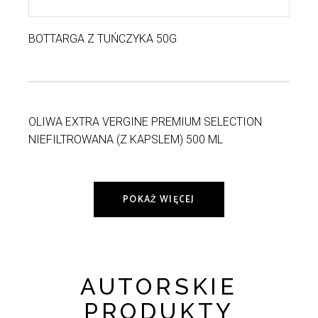
BOTTARGA Z TUŃCZYKA 50G
OLIWA EXTRA VERGINE PREMIUM SELECTION
NIEFILTROWANA (Z KAPSLEM) 500 ML
POKAŻ WIĘCEJ
AUTORSKIE
PRODUKTY