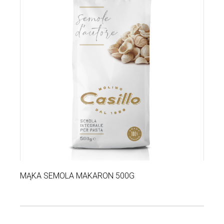
MĄKA SEMOLA MAKARON 500G