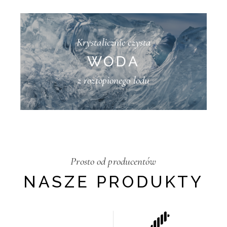
Krystalicznie czysta
WODA
z roztopionego lodu
Prosto od producentów
NASZE PRODUKTY