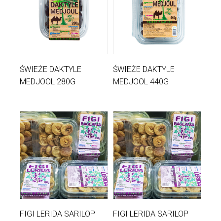
ŚWIEŻE DAKTYLE
ŚWIEŻE DAKTYLE
MEDJOOL 280G
MEDJOOL 440G
FIGI LERIDA SARILOP
FIGI LERIDA SARILOP