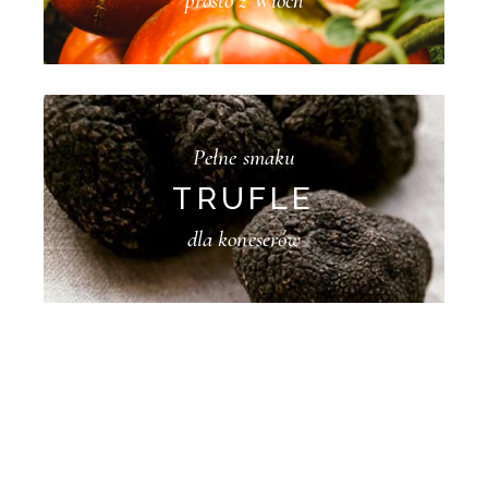
prosto z Włoch
JAK GRAC W TOTKA ABY
WYGRAC
Najlepsze kasyno wypłata bitcoin – kiedy szybka kasa staje się
Pełne smaku
jedynym usprawiedliwieniem dla frustracji
TRUFLE
Mamy dla Ciebie kilka bonusów wstępnych, więc aby upewnić
się, że niczego nie przegapisz, połączyliśmy bonusy i darmowe
dla koneserów
spiny w pyszne menu.
Najlepsze kasyno online łódzkie: dlaczego nie warto wierzyć w
„VIP”‑owe obietnice
Wszystkie nowe automaty online można grać za darmo lub na
prawdziwe pieniądze.
Live kasyno 2026: Co naprawdę kryje się pod jasnym szyldem?
Prosto od producentów