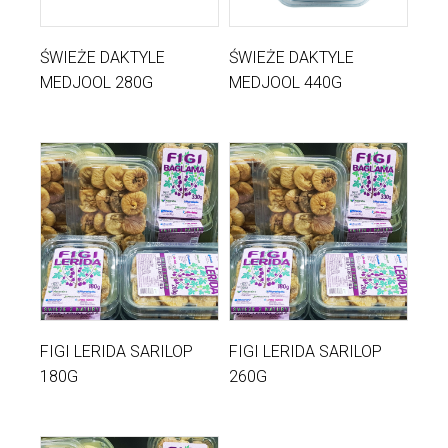
ŚWIEŻE DAKTYLE
ŚWIEŻE DAKTYLE
MEDJOOL 280G
MEDJOOL 440G
FIGI LERIDA SARILOP
FIGI LERIDA SARILOP
180G
260G