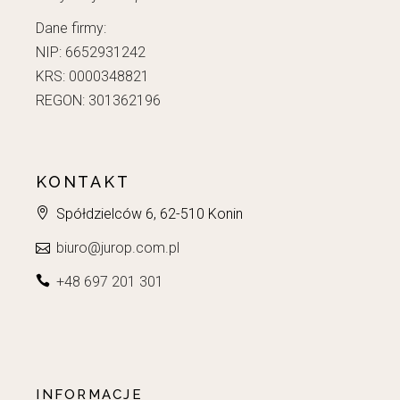
Dane firmy:
NIP: 6652931242
KRS: 0000348821
REGON: 301362196
KONTAKT
Spółdzielców 6, 62-510 Konin
biuro@jurop.com.pl
+48 697 201 301
INFORMACJE