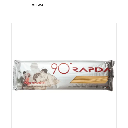
OLIWA