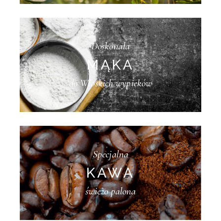
Doskonała
MĄKA
do Włoskich wypieków
Specjalna
KAWA
świeżo palona