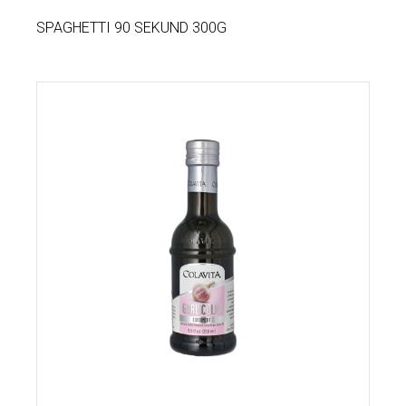
SPAGHETTI 90 SEKUND 300G