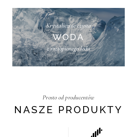
Krystalicznie czysta
WODA
z roztopionego lodu
Prosto od producentów
NASZE PRODUKTY