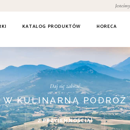
Jesteśmy
RWONE
RKI
KATALOG PRODUKTÓW
HORECA
wyciągnąć grosz z promocji
: Trustly, EPS i Visa można wykorzysta
aczego nie dostaniesz „VIP” w podczerwieni
- Oko Horus Megaways 
marketingowy mit
: Sprawdź datę urodzenia gracza, aby upewnić się,
LA
MAKARON
MAKARON
MĄKA
MĄKA
 RULETCE W KASYNIE 2
ILLO
GNOCCHI
OLIWA
URRO CEFALÙ
RYBY
Daj się zabrać
ek, jaki widziałem
NES
TRUFLE
w całą drogę w 2026 roku, kiedy pokonali Chicago Bears 29-17, a
W KULINARNĄ PODRÓŻ
 TARTUFI
PRZETWORY
LVEDERE
RYŻ
tingowych chichotów
enionymi poniżej, a ich ocena również ma negatywny wpływ.
OLIWA
Z PRZYJEMNOŚCIĄ!
COMPANY
OCET