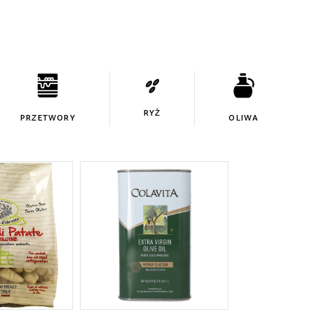
RYŻ
PRZETWORY
OLIWA