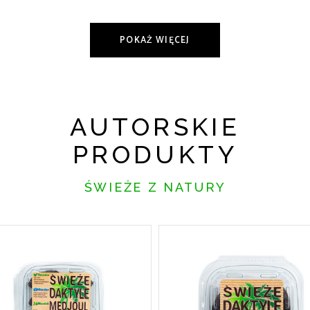
POKAŻ WIĘCEJ
AUTORSKIE
PRODUKTY
ŚWIEŻE Z NATURY