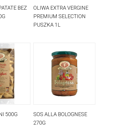
PATATE BEZ
OLIWA EXTRA VERGINE
0G
PREMIUM SELECTION
PUSZKA 1L
NI 500G
SOS ALLA BOLOGNESE
270G