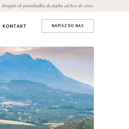
 dostępni od poniedziałku do piątku od 8:00 do 16:00.
KONTAKT
NAPISZ DO NAS
ć do złożenia wniosku o wpłatę w Toptally.
kasyn na naszej liście jest jednym z najlepszych dostawców
 że nie jest on nieletni.
026
by stać się mistrzami po raz kolejny.