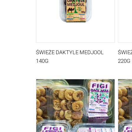
ŚWIEŻE DAKTYLE MEDJOOL
ŚWIE
140G
220G