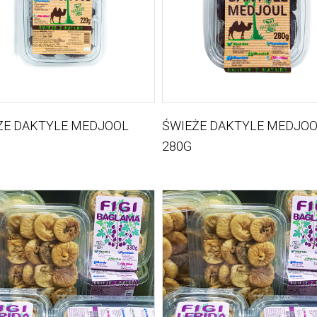
ŻE DAKTYLE MEDJOOL
ŚWIEŻE DAKTYLE MEDJO
280G