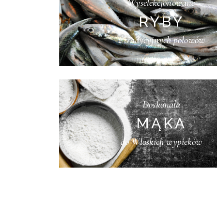
Wyselekcjonowane
RYBY
z tradycyjnych połowów
Doskonała
MĄKA
do Włoskich wypieków