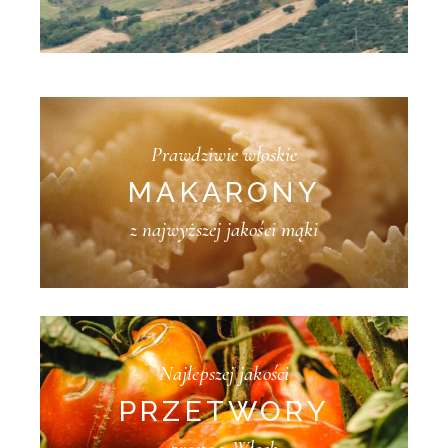
RULETCE W KASYNIE 2026
Kasyno online bonus 75% to najgorszy marketingowy
sztuczek, jaki widziałem
Po latach Play-off heartbreak, Manning w końcu wziął
Prawdziwie włoskie
ogierów całą drogę w 2026 roku, kiedy pokonali Chicago
MAKARONY
Bears 29-17, aby stać się mistrzami po raz kolejny.
z najwyższej jakości mąki
70 zł darmowe kasyno – zimny pryszczyk w świecie
marketingowych chichotów
Casino Gods jest powiązane z innymi kasynami online
wymienionymi poniżej, a ich ocena również ma
negatywny wpływ.
Najlepszej jakości
Po rozpoczęciu grania w różne gry, Strona główna poleci
PRZETWORY
również gry podobne do tych, które już wypróbowałeś.