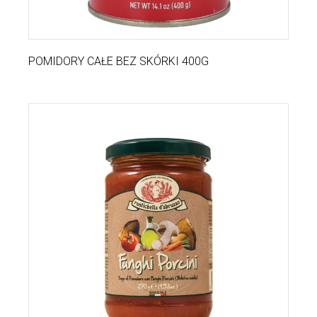
POMIDORY CAŁE BEZ SKÓRKI 400G