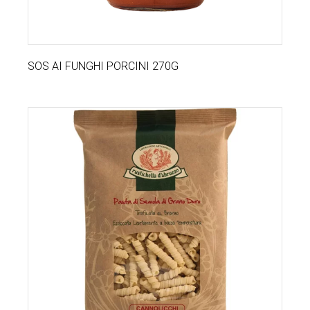
SOS AI FUNGHI PORCINI 270G