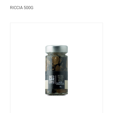
RICCIA 500G