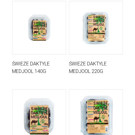
ŚWIEŻE DAKTYLE
ŚWIEŻE DAKTYLE
MEDJOOL 140G
MEDJOOL 220G