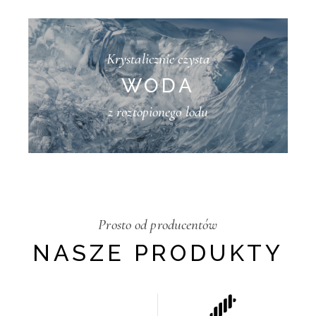
Krystalicznie czysta
WODA
z roztopionego lodu
Prosto od producentów
NASZE PRODUKTY