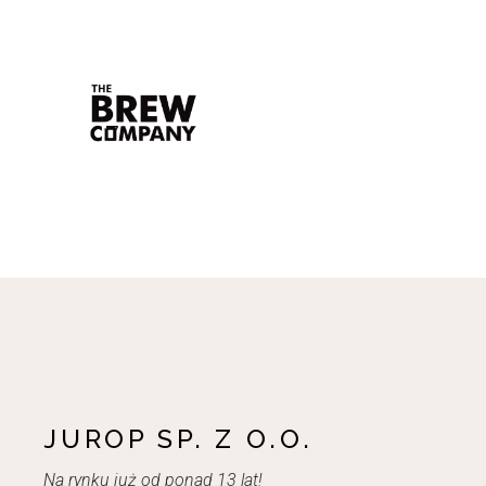
JUROP SP. Z O.O.
Na rynku już od ponad 13 lat!