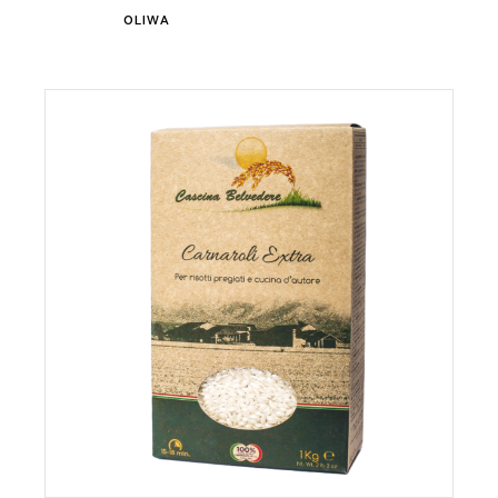
OLIWA