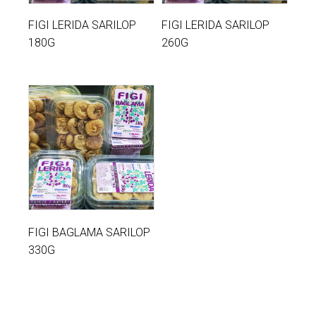
FIGI LERIDA SARILOP
FIGI LERIDA SARILOP
180G
260G
FIGI BAGLAMA SARILOP
330G