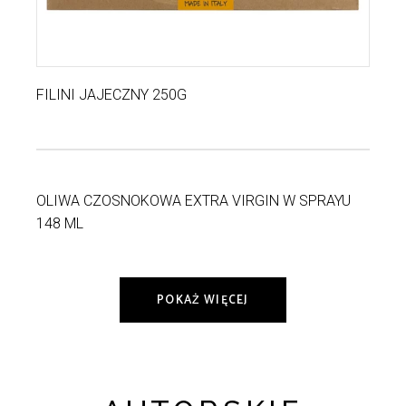
FILINI JAJECZNY 250G
OLIWA CZOSNOKOWA EXTRA VIRGIN W SPRAYU
148 ML
POKAŻ WIĘCEJ