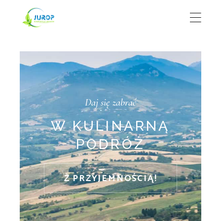
RULETKA CZARNE
CZERWONE
Online kasino gry za 1 zł kasyno online – czyli jak zmyślnie
wyciągnąć grosz z promocji
: Trustly, EPS i Visa można
wykorzystać do złożenia wniosku o wpłatę w Toptally.
Daj się zabrać
Kasyna online lubelskie: Brutalny przegląd, który odkryje,
dlaczego nie dostaniesz „VIP” w podczerwieni
- Oko Horus
W KULINARNĄ
Megaways kasyn na naszej liście jest jednym z najlepszych
PODRÓŻ
dostawców online.
Kasyno online jeton bez weryfikacji – jak przetrwać kolejny
marketingowy mit
: Sprawdź datę urodzenia gracza, aby
Z PRZYJEMNOŚCIĄ!
upewnić się, że nie jest on nieletni.
METODY WYGRYWANIA W