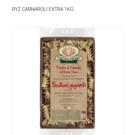
RYŻ CARNAROLI EXTRA 1KG