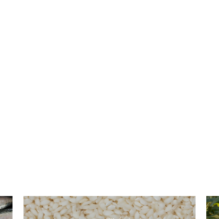
Prosto od producentów
LEPSZEJ JAKOŚCI PROD
ZOBACZ KATALOG