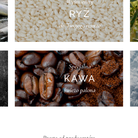
Wyśmienity
RYŻ
do Twojego risotto
Specjalna
KAWA
świeżo palona
Prosto od producentów