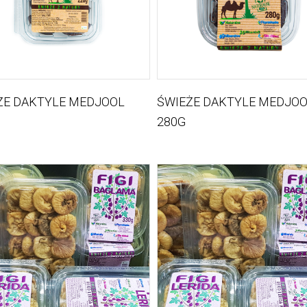
ŻE DAKTYLE MEDJOOL
ŚWIEŻE DAKTYLE MEDJO
280G