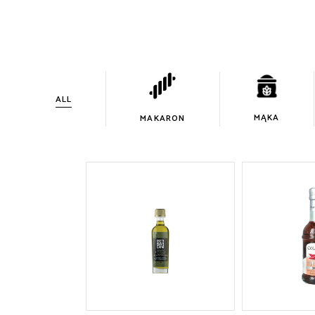
ALL
MĄKA
MAKARON