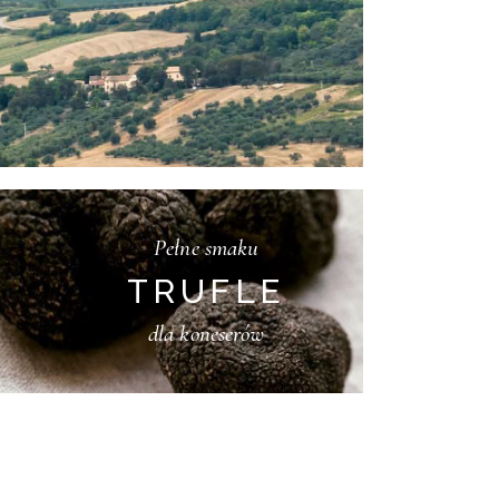
piny w pyszne menu.
Pełne smaku
TRUFLE
dla koneserów