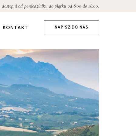
 dostępni od poniedziałku do piątku od 8:00 do 16:00.
KONTAKT
NAPISZ DO NAS
ć do złożenia wniosku o wpłatę w Toptally.
kasyn na naszej liście jest jednym z najlepszych dostawców
 że nie jest on nieletni.
026
by stać się mistrzami po raz kolejny.