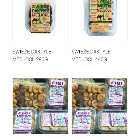
ŚWIEŻE DAKTYLE
ŚWIEŻE DAKTYLE
MEDJOOL 280G
MEDJOOL 440G