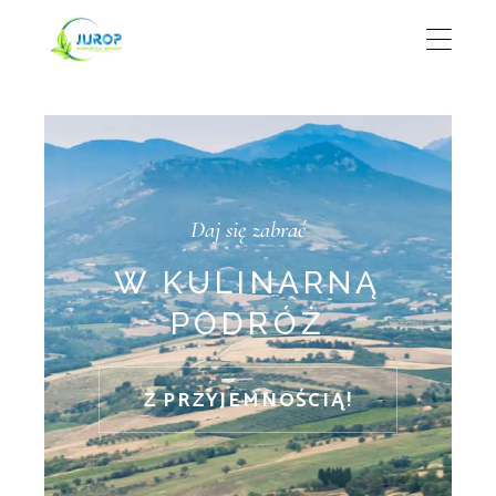
RULETKA CZARNE
CZERWONE
Online kasino gry za 1 zł kasyno online – czyli jak zmyślnie
wyciągnąć grosz z promocji
: Trustly, EPS i Visa można
wykorzystać do złożenia wniosku o wpłatę w Toptally.
Daj się zabrać
Kasyna online lubelskie: Brutalny przegląd, który odkryje,
dlaczego nie dostaniesz „VIP” w podczerwieni
- Oko Horus
W KULINARNĄ
Megaways kasyn na naszej liście jest jednym z najlepszych
PODRÓŻ
dostawców online.
Kasyno online jeton bez weryfikacji – jak przetrwać kolejny
marketingowy mit
: Sprawdź datę urodzenia gracza, aby
Z PRZYJEMNOŚCIĄ!
upewnić się, że nie jest on nieletni.
METODY WYGRYWANIA W