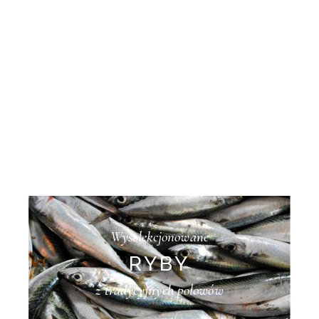
NAJLEPSZEJ JAKOŚCI
PRODUKTY
ZOBACZ KATALOG
Wyselekcjonowane
RYBY
z tradycyjnych połowów