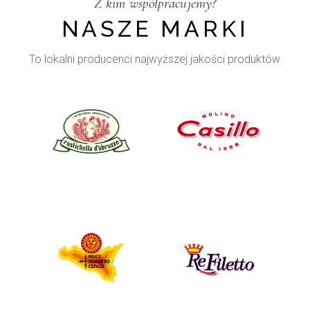
Z kim współpracujemy?
NASZE MARKI
To lokalni producenci najwyższej jakości produktów