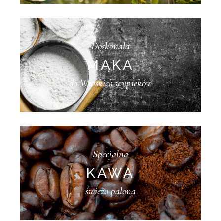
Doskonała
MĄKA
do Włoskich wypieków
Specjalna
KAWA
świeżo palona