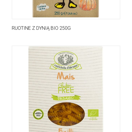
RUOTINE Z DYNIĄ BIO 250G