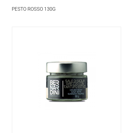
PESTO ROSSO 130G