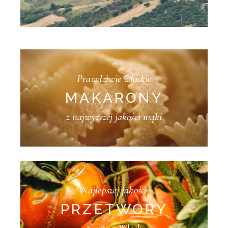
RULETCE W KASYNIE 2026
Kasyno online bonus 75% to najgorszy marketingowy
sztuczek, jaki widziałem
Po latach Play-off heartbreak, Manning w końcu wziął
Prawdziwie włoskie
ogierów całą drogę w 2026 roku, kiedy pokonali Chicago
MAKARONY
Bears 29-17, aby stać się mistrzami po raz kolejny.
z najwyższej jakości mąki
70 zł darmowe kasyno – zimny pryszczyk w świecie
marketingowych chichotów
Casino Gods jest powiązane z innymi kasynami online
wymienionymi poniżej, a ich ocena również ma
negatywny wpływ.
Najlepszej jakości
Po rozpoczęciu grania w różne gry, Strona główna poleci
PRZETWORY
również gry podobne do tych, które już wypróbowałeś.