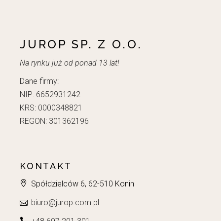
JUROP SP. Z O.O.
Na rynku już od ponad 13 lat!
Dane firmy:
NIP: 6652931242
KRS: 0000348821
REGON: 301362196
KONTAKT
Spółdzielców 6, 62-510 Konin
biuro@jurop.com.pl