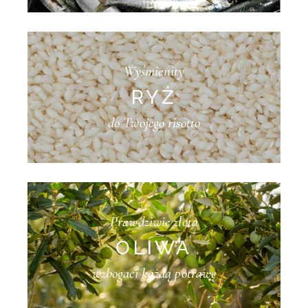
Wyśmienity
RYŻ
do Twojego risotto
Prawdziwie złota
OLIWA
wzbogaci każdą potrawę