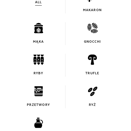
ALL
MAKARON
MĄKA
GNOCCHI
RYBY
TRUFLE
PRZETWORY
RYŻ