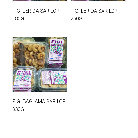
FIGI LERIDA SARILOP
FIGI LERIDA SARILOP
180G
260G
FIGI BAGLAMA SARILOP
330G