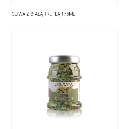
OLIWA Z BIAŁĄ TRUFLĄ 175ML