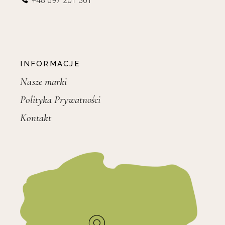
+48 697 201 301
INFORMACJE
Nasze marki
Polityka Prywatności
Kontakt