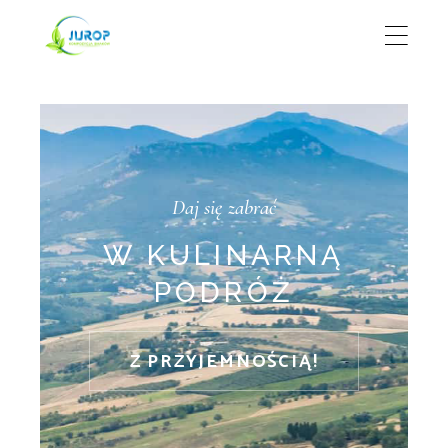
RULETKA CZARNE
CZERWONE
Online kasino gry za 1 zł kasyno online – czyli jak zmyślnie
wyciągnąć grosz z promocji
: Trustly, EPS i Visa można
wykorzystać do złożenia wniosku o wpłatę w Toptally.
Daj się zabrać
Kasyna online lubelskie: Brutalny przegląd, który odkryje,
dlaczego nie dostaniesz „VIP” w podczerwieni
- Oko Horus
W KULINARNĄ
Megaways kasyn na naszej liście jest jednym z najlepszych
PODRÓŻ
dostawców online.
Kasyno online jeton bez weryfikacji – jak przetrwać kolejny
marketingowy mit
: Sprawdź datę urodzenia gracza, aby
Z PRZYJEMNOŚCIĄ!
upewnić się, że nie jest on nieletni.
METODY WYGRYWANIA W