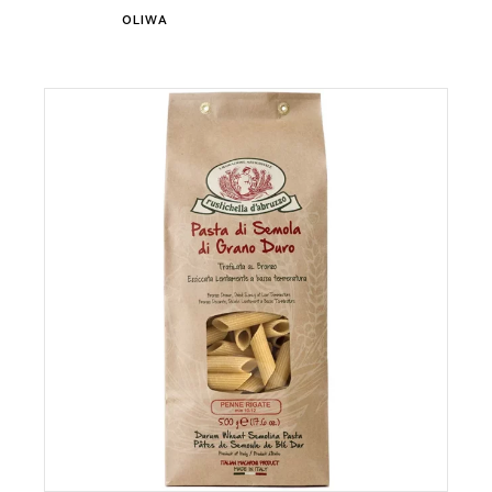
OLIWA