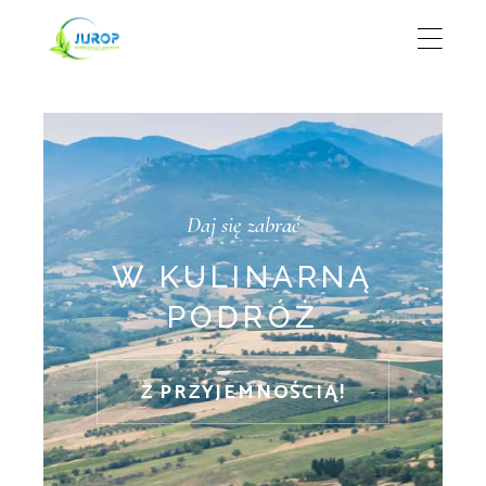
RULETKA CZARNE
CZERWONE
Online kasino gry za 1 zł kasyno online – czyli jak zmyślnie
wyciągnąć grosz z promocji
: Trustly, EPS i Visa można
wykorzystać do złożenia wniosku o wpłatę w Toptally.
Daj się zabrać
Kasyna online lubelskie: Brutalny przegląd, który odkryje,
dlaczego nie dostaniesz „VIP” w podczerwieni
- Oko Horus
W KULINARNĄ
Megaways kasyn na naszej liście jest jednym z najlepszych
PODRÓŻ
dostawców online.
Kasyno online jeton bez weryfikacji – jak przetrwać kolejny
marketingowy mit
: Sprawdź datę urodzenia gracza, aby
Z PRZYJEMNOŚCIĄ!
upewnić się, że nie jest on nieletni.
METODY WYGRYWANIA W