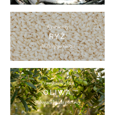
Wyśmienity
RYŻ
do Twojego risotto
Prawdziwie złota
OLIWA
wzbogaci każdą potrawę