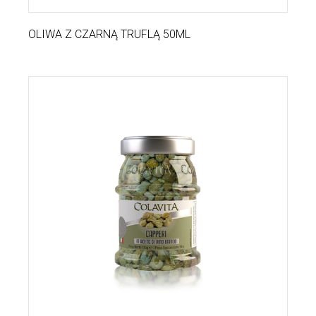
OLIWA Z CZARNĄ TRUFLĄ 50ML