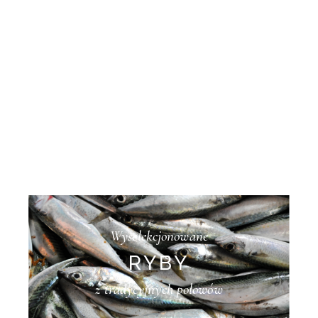
NAJLEPSZEJ JAKOŚCI
PRODUKTY
ZOBACZ KATALOG
Wyselekcjonowane
RYBY
z tradycyjnych połowów