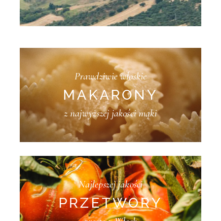
RULETCE W KASYNIE 2026
Kasyno online bonus 75% to najgorszy marketingowy
sztuczek, jaki widziałem
Po latach Play-off heartbreak, Manning w końcu wziął
Prawdziwie włoskie
ogierów całą drogę w 2026 roku, kiedy pokonali Chicago
MAKARONY
Bears 29-17, aby stać się mistrzami po raz kolejny.
z najwyższej jakości mąki
70 zł darmowe kasyno – zimny pryszczyk w świecie
marketingowych chichotów
Casino Gods jest powiązane z innymi kasynami online
wymienionymi poniżej, a ich ocena również ma
negatywny wpływ.
Najlepszej jakości
Po rozpoczęciu grania w różne gry, Strona główna poleci
PRZETWORY
również gry podobne do tych, które już wypróbowałeś.