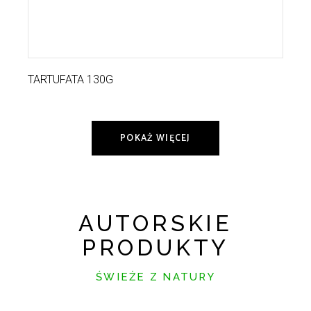
TARTUFATA 130G
POKAŻ WIĘCEJ
AUTORSKIE
PRODUKTY
ŚWIEŻE Z NATURY