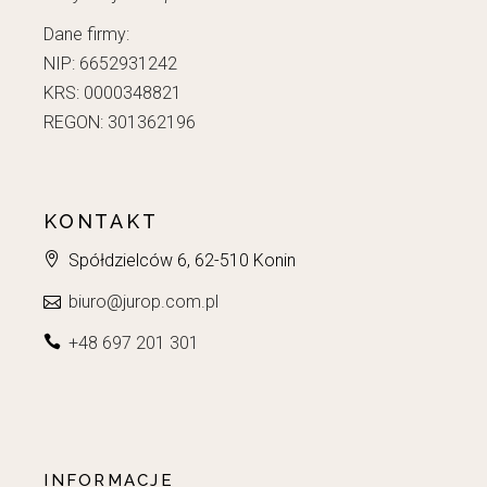
Dane firmy:
NIP: 6652931242
KRS: 0000348821
REGON: 301362196
KONTAKT
Spółdzielców 6, 62-510 Konin
biuro@jurop.com.pl
+48 697 201 301
INFORMACJE