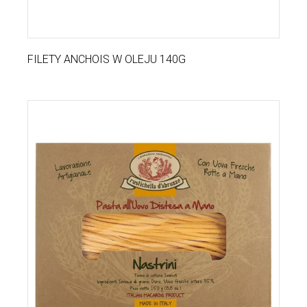
FILETY ANCHOIS W OLEJU 140G