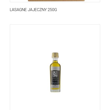
LASAGNE JAJECZNY 250G