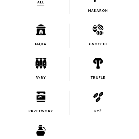
ALL
MAKARON
MĄKA
GNOCCHI
RYBY
TRUFLE
PRZETWORY
RYŻ