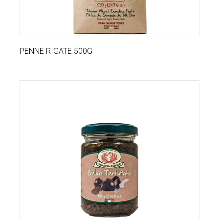
PENNE RIGATE 500G