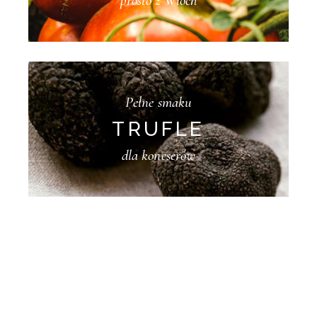
prosto z Włoch
JAK GRAC W TOTKA ABY
WYGRAC
Najlepsze kasyno wypłata bitcoin – kiedy szybka kasa staje się
Pełne smaku
jedynym usprawiedliwieniem dla frustracji
TRUFLE
Mamy dla Ciebie kilka bonusów wstępnych, więc aby upewnić
się, że niczego nie przegapisz, połączyliśmy bonusy i darmowe
dla koneserów
spiny w pyszne menu.
Najlepsze kasyno online łódzkie: dlaczego nie warto wierzyć w
„VIP”‑owe obietnice
Wszystkie nowe automaty online można grać za darmo lub na
prawdziwe pieniądze.
Live kasyno 2026: Co naprawdę kryje się pod jasnym szyldem?
Prosto od producentów