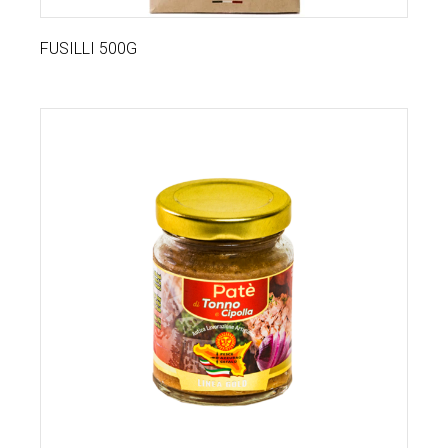
FUSILLI 500G