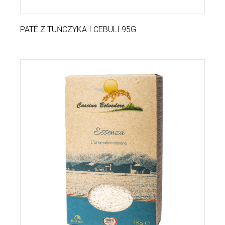
PATÉ Z TUŃCZYKA I CEBULI 95G