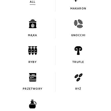
ALL
MAKARON
MĄKA
GNOCCHI
RYBY
TRUFLE
PRZETWORY
RYŻ