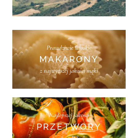
RULETCE W KASYNIE 2026
Kasyno online bonus 75% to najgorszy marketingowy
sztuczek, jaki widziałem
Po latach Play-off heartbreak, Manning w końcu wziął
Prawdziwie włoskie
ogierów całą drogę w 2026 roku, kiedy pokonali Chicago
MAKARONY
Bears 29-17, aby stać się mistrzami po raz kolejny.
z najwyższej jakości mąki
70 zł darmowe kasyno – zimny pryszczyk w świecie
marketingowych chichotów
Casino Gods jest powiązane z innymi kasynami online
wymienionymi poniżej, a ich ocena również ma
negatywny wpływ.
Najlepszej jakości
Po rozpoczęciu grania w różne gry, Strona główna poleci
PRZETWORY
również gry podobne do tych, które już wypróbowałeś.