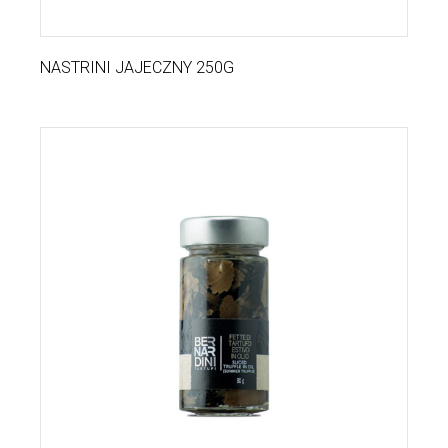
NASTRINI JAJECZNY 250G