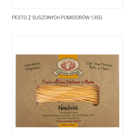
PESTO Z SUSZONYCH POMIDORÓW 135G