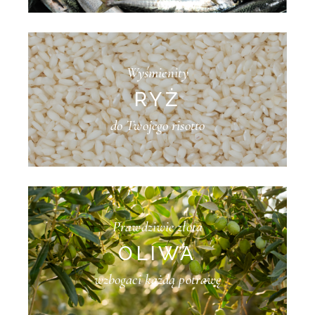
Wyśmienity
RYŻ
do Twojego risotto
Prawdziwie złota
OLIWA
wzbogaci każdą potrawę