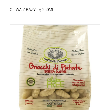
OLIWA Z BAZYLIĄ 250ML