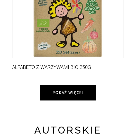
ALFABETO Z WARZYWAMI BIO 250G
POKAŻ WIĘCEJ
AUTORSKIE