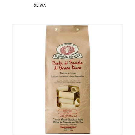
OLIWA