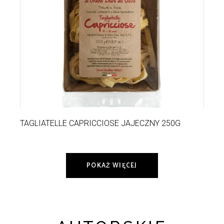
TAGLIATELLE CAPRICCIOSE JAJECZNY 250G
POKAŻ WIĘCEJ