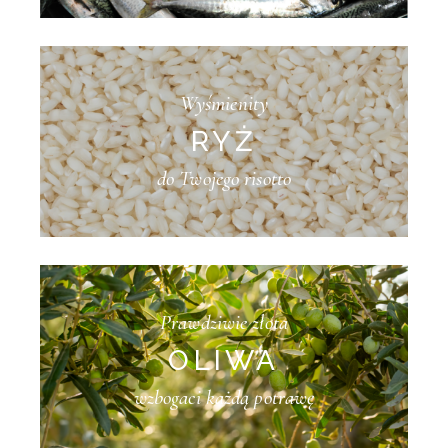
Wyśmienity
RYŻ
do Twojego risotto
Prawdziwie złota
OLIWA
wzbogaci każdą potrawę