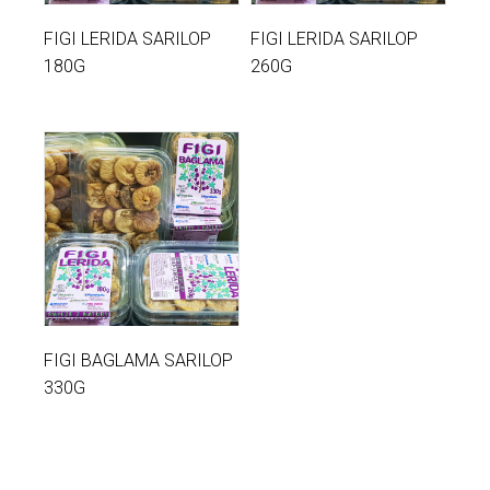
FIGI LERIDA SARILOP
FIGI LERIDA SARILOP
180G
260G
FIGI BAGLAMA SARILOP
330G