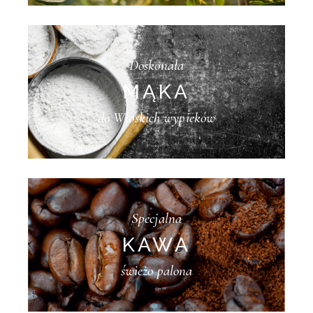
Doskonała
MĄKA
do Włoskich wypieków
Specjalna
KAWA
świeżo palona