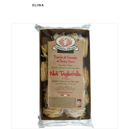
OLIWA