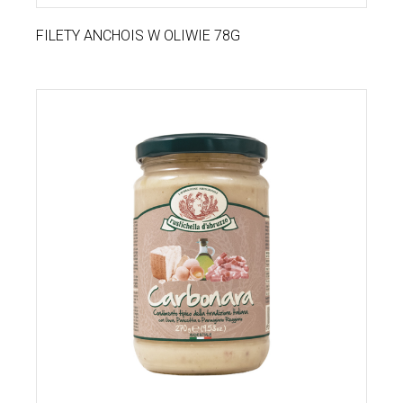
FILETY ANCHOIS W OLIWIE 78G