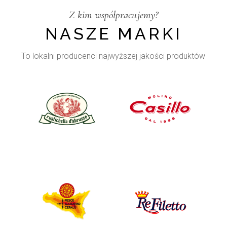
Z kim współpracujemy?
NASZE MARKI
To lokalni producenci najwyższej jakości produktów