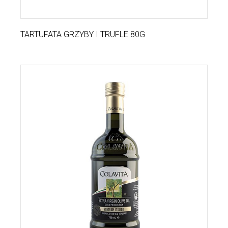
TARTUFATA GRZYBY I TRUFLE 80G