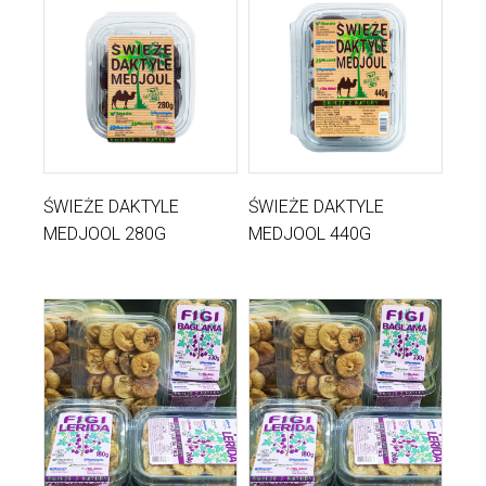
ŚWIEŻE DAKTYLE
ŚWIEŻE DAKTYLE
MEDJOOL 280G
MEDJOOL 440G