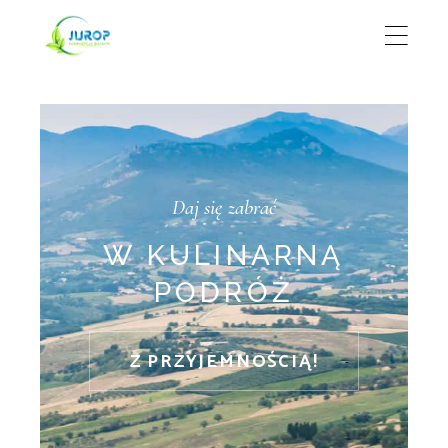
RULETKA CZARNE
CZERWONE
Online kasino gry za 1 zł kasyno online – czyli jak zmyślnie
wyciągnąć grosz z promocji
: Trustly, EPS i Visa można
wykorzystać do złożenia wniosku o wpłatę w Toptally.
Daj się zabrać
Kasyna online lubelskie: Brutalny przegląd, który odkryje,
dlaczego nie dostaniesz „VIP” w podczerwieni
- Oko Horus
W KULINARNĄ
Megaways kasyn na naszej liście jest jednym z najlepszych
PODRÓŻ
dostawców online.
Kasyno online jeton bez weryfikacji – jak przetrwać kolejny
marketingowy mit
: Sprawdź datę urodzenia gracza, aby
Z PRZYJEMNOŚCIĄ!
upewnić się, że nie jest on nieletni.
METODY WYGRYWANIA W