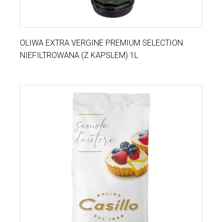
OLIWA EXTRA VERGINE PREMIUM SELECTION
NIEFILTROWANA (Z KAPSLEM) 1L