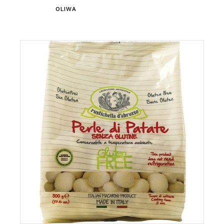
OLIWA