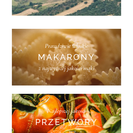
RULETCE W KASYNIE 2026
Kasyno online bonus 75% to najgorszy marketingowy
sztuczek, jaki widziałem
Po latach Play-off heartbreak, Manning w końcu wziął
Prawdziwie włoskie
ogierów całą drogę w 2026 roku, kiedy pokonali Chicago
MAKARONY
Bears 29-17, aby stać się mistrzami po raz kolejny.
z najwyższej jakości mąki
70 zł darmowe kasyno – zimny pryszczyk w świecie
marketingowych chichotów
Casino Gods jest powiązane z innymi kasynami online
wymienionymi poniżej, a ich ocena również ma
negatywny wpływ.
Najlepszej jakości
Po rozpoczęciu grania w różne gry, Strona główna poleci
PRZETWORY
również gry podobne do tych, które już wypróbowałeś.