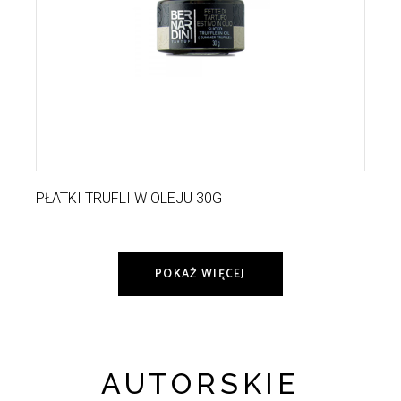
PŁATKI TRUFLI W OLEJU 30G
POKAŻ WIĘCEJ
AUTORSKIE