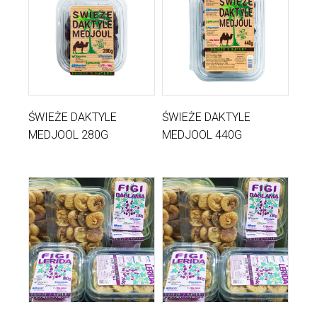
ŚWIEŻE DAKTYLE
ŚWIEŻE DAKTYLE
MEDJOOL 280G
MEDJOOL 440G