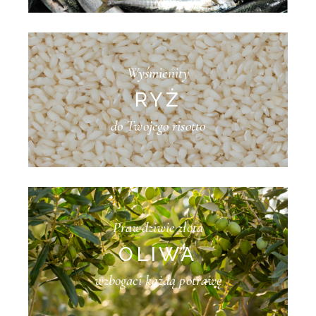
Wyśmienity
RYŻ
do Twojego risotto
Prawdziwie złota
OLIWA
wzbogaci każdą potrawę