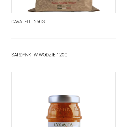
CAVATELLI 250G
SARDYNKI W WODZIE 120G