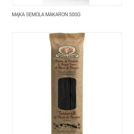
MĄKA SEMOLA MAKARON 500G