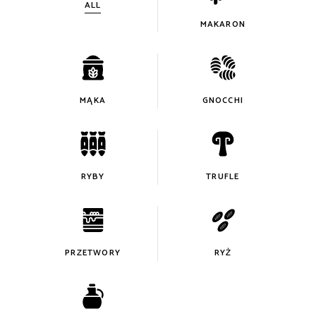
ALL
MAKARON
MĄKA
GNOCCHI
RYBY
TRUFLE
PRZETWORY
RYŻ