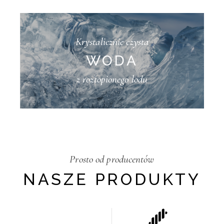
Krystalicznie czysta
WODA
z roztopionego lodu
Prosto od producentów
NASZE PRODUKTY