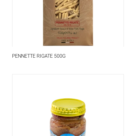
PENNETTE RIGATE 500G