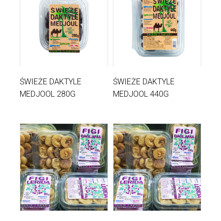
ŚWIEŻE DAKTYLE
ŚWIEŻE DAKTYLE
MEDJOOL 280G
MEDJOOL 440G