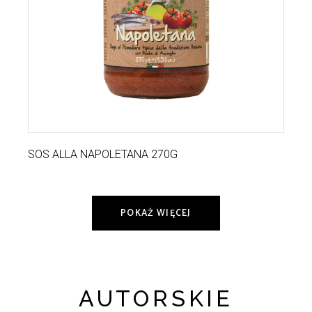
SOS ALLA NAPOLETANA 270G
POKAŻ WIĘCEJ
AUTORSKIE