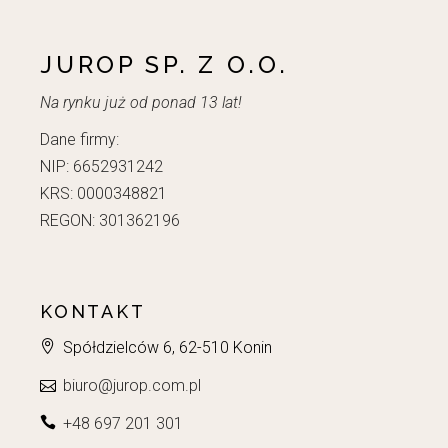
JUROP SP. Z O.O.
Na rynku już od ponad 13 lat!
Dane firmy:
NIP: 6652931242
KRS: 0000348821
REGON: 301362196
KONTAKT
Spółdzielców 6, 62-510 Konin
biuro@jurop.com.pl
+48 697 201 301