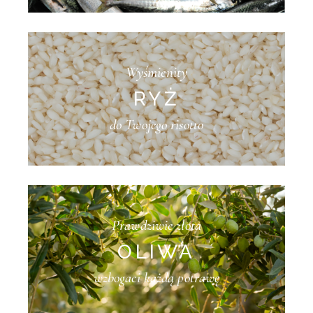
Wyśmienity
RYŻ
do Twojego risotto
Prawdziwie złota
OLIWA
wzbogaci każdą potrawę