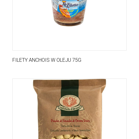
FILETY ANCHOIS W OLEJU 75G