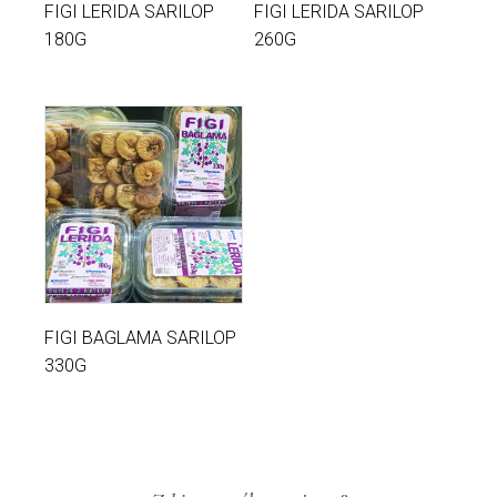
FIGI LERIDA SARILOP
FIGI LERIDA SARILOP
180G
260G
FIGI BAGLAMA SARILOP
330G