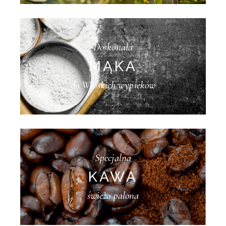
Doskonała
MĄKA
do Włoskich wypieków
Specjalna
KAWA
świeżo palona