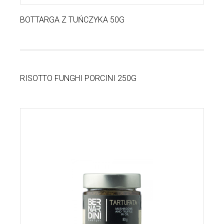
BOTTARGA Z TUŃCZYKA 50G
RISOTTO FUNGHI PORCINI 250G