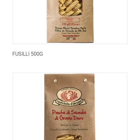
FUSILLI 500G