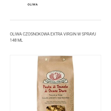
OLIWA
OLIWA CZOSNOKOWA EXTRA VIRGIN W SPRAYU
148 ML