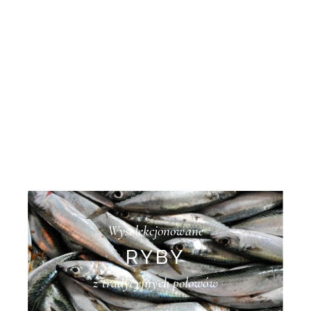
NAJLEPSZEJ JAKOŚCI
PRODUKTY
ZOBACZ KATALOG
Wyselekcjonowane
RYBY
z tradycyjnych połowów