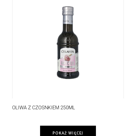
OLIWA Z CZOSNKIEM 250ML
POKAŻ WIĘCEJ