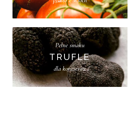
prosto z Włoch
JAK GRAC W TOTKA ABY
WYGRAC
Najlepsze kasyno wypłata bitcoin – kiedy szybka kasa staje się
Pełne smaku
jedynym usprawiedliwieniem dla frustracji
TRUFLE
Mamy dla Ciebie kilka bonusów wstępnych, więc aby upewnić
się, że niczego nie przegapisz, połączyliśmy bonusy i darmowe
dla koneserów
spiny w pyszne menu.
Najlepsze kasyno online łódzkie: dlaczego nie warto wierzyć w
„VIP”‑owe obietnice
Wszystkie nowe automaty online można grać za darmo lub na
prawdziwe pieniądze.
Live kasyno 2026: Co naprawdę kryje się pod jasnym szyldem?
Prosto od producentów