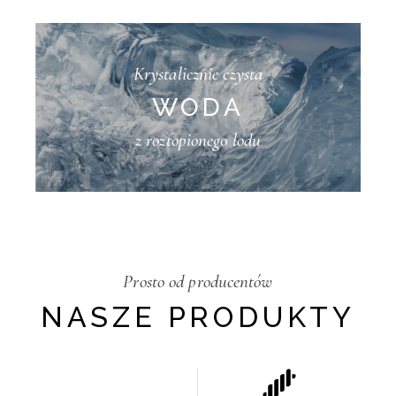
Krystalicznie czysta
WODA
z roztopionego lodu
Prosto od producentów
NASZE PRODUKTY