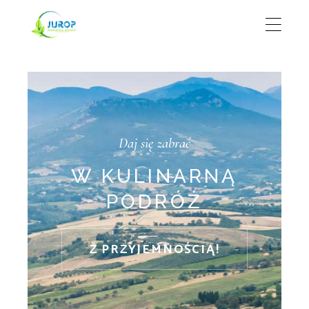
RULETKA CZARNE
CZERWONE
Online kasino gry za 1 zł kasyno online – czyli jak zmyślnie
wyciągnąć grosz z promocji
: Trustly, EPS i Visa można
wykorzystać do złożenia wniosku o wpłatę w Toptally.
Daj się zabrać
Kasyna online lubelskie: Brutalny przegląd, który odkryje,
dlaczego nie dostaniesz „VIP” w podczerwieni
- Oko Horus
W KULINARNĄ
Megaways kasyn na naszej liście jest jednym z najlepszych
PODRÓŻ
dostawców online.
Kasyno online jeton bez weryfikacji – jak przetrwać kolejny
marketingowy mit
: Sprawdź datę urodzenia gracza, aby
Z PRZYJEMNOŚCIĄ!
upewnić się, że nie jest on nieletni.
METODY WYGRYWANIA W