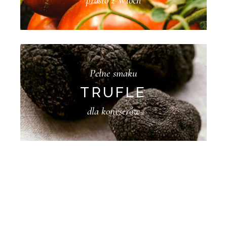
prosto z Włoch
JAK GRAC W TOTKA ABY
WYGRAC
Najlepsze kasyno wypłata bitcoin – kiedy szybka kasa staje się
Pełne smaku
jedynym usprawiedliwieniem dla frustracji
TRUFLE
Mamy dla Ciebie kilka bonusów wstępnych, więc aby upewnić
się, że niczego nie przegapisz, połączyliśmy bonusy i darmowe
dla koneserów
spiny w pyszne menu.
Najlepsze kasyno online łódzkie: dlaczego nie warto wierzyć w
„VIP”‑owe obietnice
Wszystkie nowe automaty online można grać za darmo lub na
prawdziwe pieniądze.
Live kasyno 2026: Co naprawdę kryje się pod jasnym szyldem?
Prosto od producentów