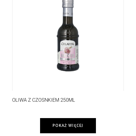
OLIWA Z CZOSNKIEM 250ML
POKAŻ WIĘCEJ