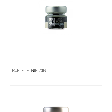
TRUFLE LETNIE 20G