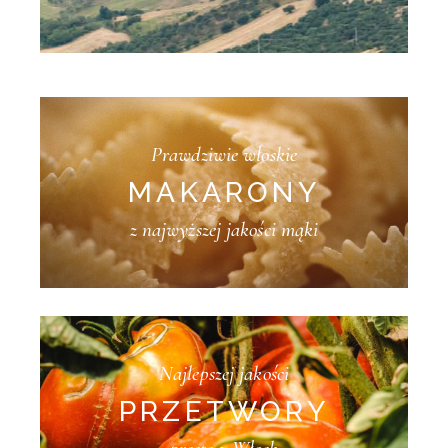
RULETCE W KASYNIE 2026
Kasyno online bonus 75% to najgorszy marketingowy
sztuczek, jaki widziałem
Po latach Play-off heartbreak, Manning w końcu wziął
Prawdziwie włoskie
ogierów całą drogę w 2026 roku, kiedy pokonali Chicago
MAKARONY
Bears 29-17, aby stać się mistrzami po raz kolejny.
z najwyższej jakości mąki
70 zł darmowe kasyno – zimny pryszczyk w świecie
marketingowych chichotów
Casino Gods jest powiązane z innymi kasynami online
wymienionymi poniżej, a ich ocena również ma
negatywny wpływ.
Najlepszej jakości
Po rozpoczęciu grania w różne gry, Strona główna poleci
PRZETWORY
również gry podobne do tych, które już wypróbowałeś.