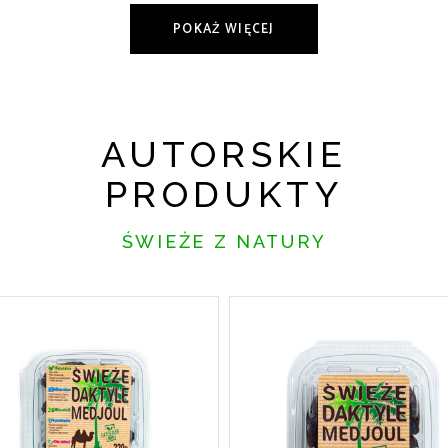
POKAŻ WIĘCEJ
AUTORSKIE
PRODUKTY
ŚWIEŻE Z NATURY