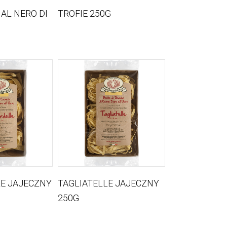
AL NERO DI
TROFIE 250G
E JAJECZNY
TAGLIATELLE JAJECZNY
250G