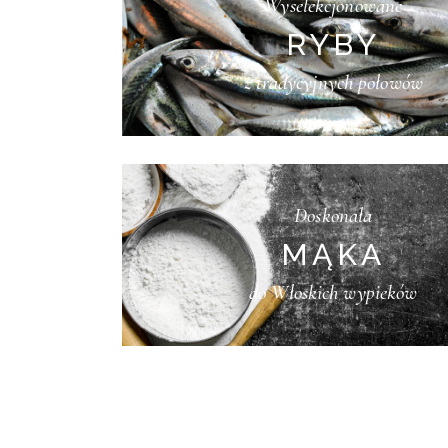
Wyselekcjonowane
RYBY
z tradycyjnych połowów
Doskonała
MĄKA
do Włoskich wypieków