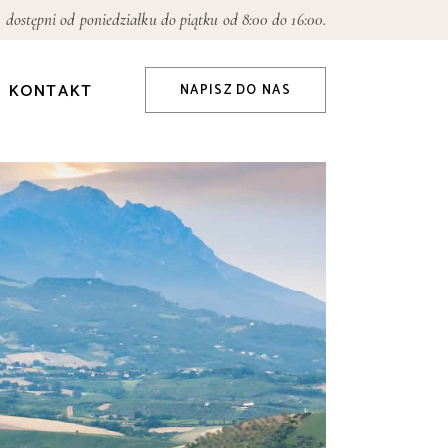
 dostępni od poniedziałku do piątku od 8:00 do 16:00.
KONTAKT
NAPISZ DO NAS
ć do złożenia wniosku o wpłatę w Toptally.
kasyn na naszej liście jest jednym z najlepszych dostawców
 że nie jest on nieletni.
026
by stać się mistrzami po raz kolejny.