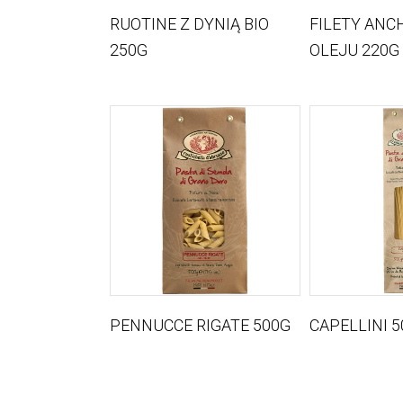
RUOTINE Z DYNIĄ BIO
FILETY ANC
250G
OLEJU 220G
PENNUCCE RIGATE 500G
CAPELLINI 