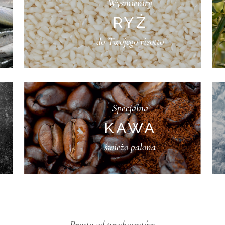
Wyśmienity
RYŻ
do Twojego risotto
Specjalna
KAWA
świeżo palona
Prosto od producentów