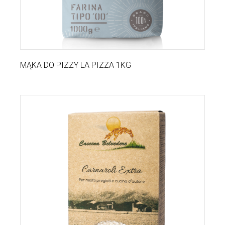
MĄKA DO PIZZY LA PIZZA 1KG