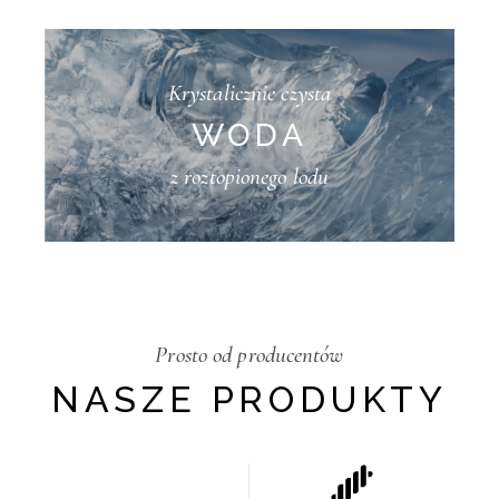
Krystalicznie czysta
WODA
z roztopionego lodu
Prosto od producentów
NASZE PRODUKTY