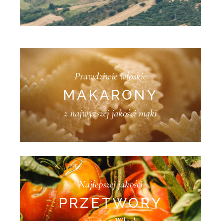
RULETCE W KASYNIE 2026
Kasyno online bonus 75% to najgorszy marketingowy
sztuczek, jaki widziałem
Po latach Play-off heartbreak, Manning w końcu wziął
Prawdziwie włoskie
ogierów całą drogę w 2026 roku, kiedy pokonali Chicago
MAKARONY
Bears 29-17, aby stać się mistrzami po raz kolejny.
z najwyższej jakości mąki
70 zł darmowe kasyno – zimny pryszczyk w świecie
marketingowych chichotów
Casino Gods jest powiązane z innymi kasynami online
wymienionymi poniżej, a ich ocena również ma
negatywny wpływ.
Najlepszej jakości
Po rozpoczęciu grania w różne gry, Strona główna poleci
PRZETWORY
również gry podobne do tych, które już wypróbowałeś.