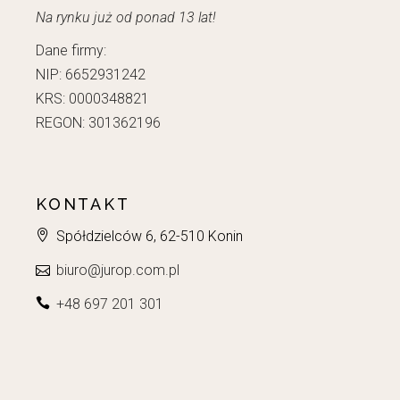
Na rynku już od ponad 13 lat!
Dane firmy:
NIP: 6652931242
KRS: 0000348821
REGON: 301362196
KONTAKT
Spółdzielców 6, 62-510 Konin
biuro@jurop.com.pl
+48 697 201 301