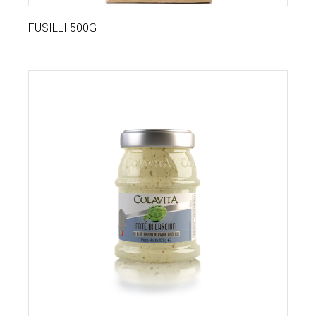
FUSILLI 500G