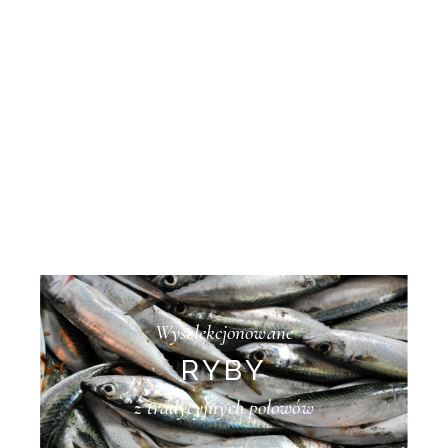
NAJLEPSZEJ JAKOŚCI
PRODUKTY
ZOBACZ KATALOG
Wyselekcjonowane
RYBY
z tradycyjnych połowów