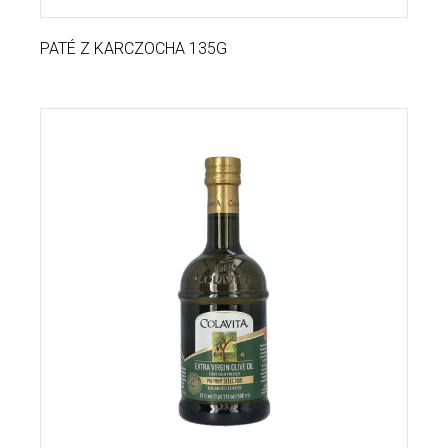
PATÉ Z KARCZOCHA 135G