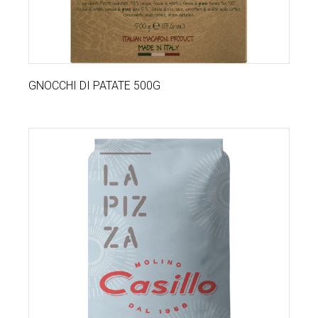
GNOCCHI DI PATATE 500G