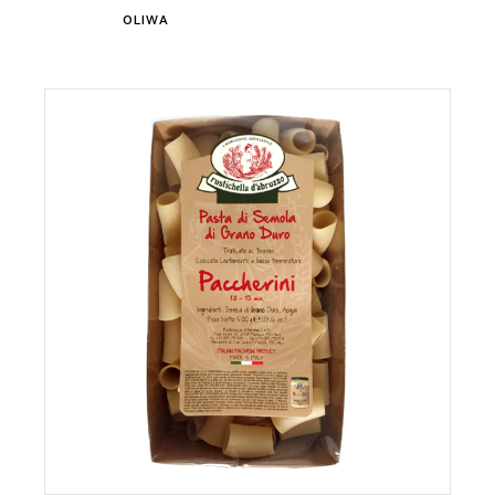
OLIWA