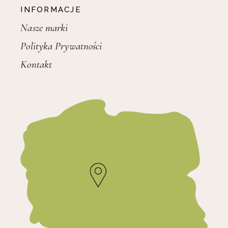
INFORMACJE
Nasze marki
Polityka Prywatności
Kontakt