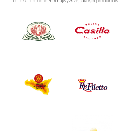
To lokalni producenci najwyższej jakości produktów