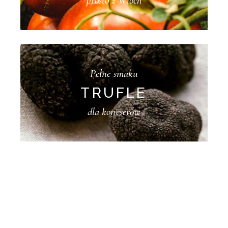
prosto z Włoch
JAK GRAC W TOTKA ABY
WYGRAC
Najlepsze kasyno wypłata bitcoin – kiedy szybka kasa staje się
Pełne smaku
jedynym usprawiedliwieniem dla frustracji
TRUFLE
Mamy dla Ciebie kilka bonusów wstępnych, więc aby upewnić
się, że niczego nie przegapisz, połączyliśmy bonusy i darmowe
dla koneserów
spiny w pyszne menu.
Najlepsze kasyno online łódzkie: dlaczego nie warto wierzyć w
„VIP”‑owe obietnice
Wszystkie nowe automaty online można grać za darmo lub na
prawdziwe pieniądze.
Live kasyno 2026: Co naprawdę kryje się pod jasnym szyldem?
Prosto od producentów