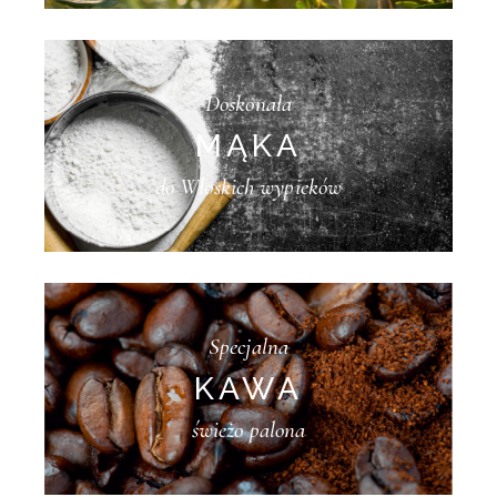
Doskonała
MĄKA
do Włoskich wypieków
Specjalna
KAWA
świeżo palona