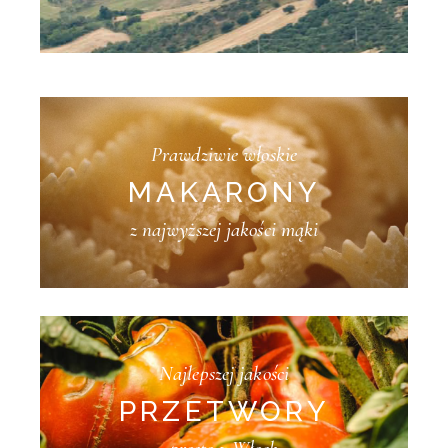
RULETCE W KASYNIE 2026
Kasyno online bonus 75% to najgorszy marketingowy
sztuczek, jaki widziałem
Po latach Play-off heartbreak, Manning w końcu wziął
Prawdziwie włoskie
ogierów całą drogę w 2026 roku, kiedy pokonali Chicago
MAKARONY
Bears 29-17, aby stać się mistrzami po raz kolejny.
z najwyższej jakości mąki
70 zł darmowe kasyno – zimny pryszczyk w świecie
marketingowych chichotów
Casino Gods jest powiązane z innymi kasynami online
wymienionymi poniżej, a ich ocena również ma
negatywny wpływ.
Najlepszej jakości
Po rozpoczęciu grania w różne gry, Strona główna poleci
PRZETWORY
również gry podobne do tych, które już wypróbowałeś.