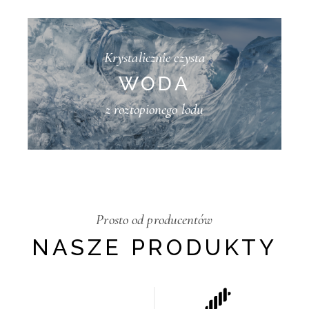
Krystalicznie czysta
WODA
z roztopionego lodu
Prosto od producentów
NASZE PRODUKTY