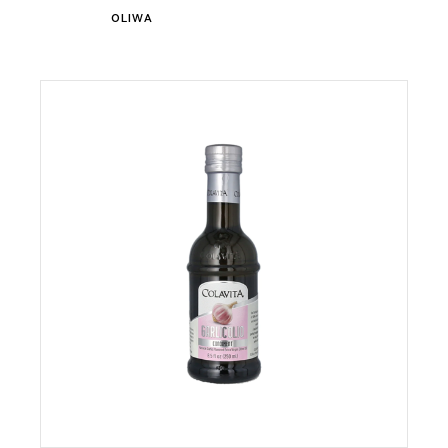
OLIWA