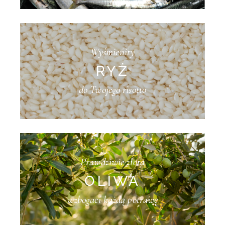
Wyśmienity
RYŻ
do Twojego risotto
Prawdziwie złota
OLIWA
wzbogaci każdą potrawę