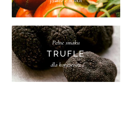
prosto z Włoch
JAK GRAC W TOTKA ABY
WYGRAC
Najlepsze kasyno wypłata bitcoin – kiedy szybka kasa staje się
Pełne smaku
jedynym usprawiedliwieniem dla frustracji
TRUFLE
Mamy dla Ciebie kilka bonusów wstępnych, więc aby upewnić
się, że niczego nie przegapisz, połączyliśmy bonusy i darmowe
dla koneserów
spiny w pyszne menu.
Najlepsze kasyno online łódzkie: dlaczego nie warto wierzyć w
„VIP”‑owe obietnice
Wszystkie nowe automaty online można grać za darmo lub na
prawdziwe pieniądze.
Live kasyno 2026: Co naprawdę kryje się pod jasnym szyldem?
Prosto od producentów