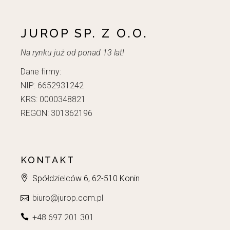
JUROP SP. Z O.O.
Na rynku już od ponad 13 lat!
Dane firmy:
NIP: 6652931242
KRS: 0000348821
REGON: 301362196
KONTAKT
Spółdzielców 6, 62-510 Konin
biuro@jurop.com.pl
+48 697 201 301