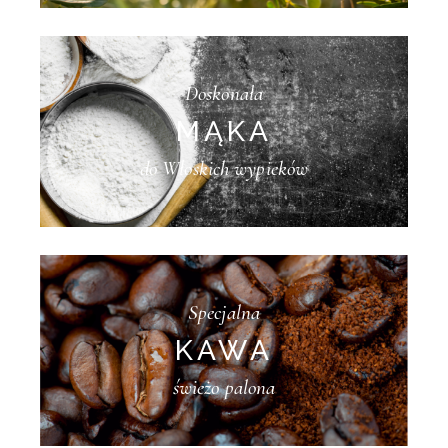
Doskonała
MĄKA
do Włoskich wypieków
Specjalna
KAWA
świeżo palona