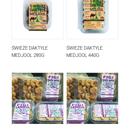
ŚWIEŻE DAKTYLE
ŚWIEŻE DAKTYLE
MEDJOOL 280G
MEDJOOL 440G