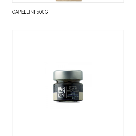
CAPELLINI 500G