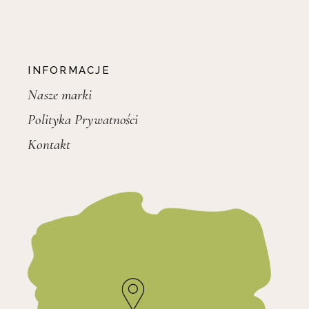
INFORMACJE
Nasze marki
Polityka Prywatności
Kontakt