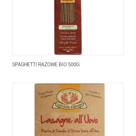
SPAGHETTI RAZOWE BIO 500G