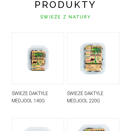
PRODUKTY
ŚWIEŻE Z NATURY
ŚWIEŻE DAKTYLE
ŚWIEŻE DAKTYLE
MEDJOOL 140G
MEDJOOL 220G