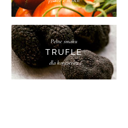
prosto z Włoch
JAK GRAC W TOTKA ABY
WYGRAC
Najlepsze kasyno wypłata bitcoin – kiedy szybka kasa staje się
Pełne smaku
jedynym usprawiedliwieniem dla frustracji
TRUFLE
Mamy dla Ciebie kilka bonusów wstępnych, więc aby upewnić
się, że niczego nie przegapisz, połączyliśmy bonusy i darmowe
dla koneserów
spiny w pyszne menu.
Najlepsze kasyno online łódzkie: dlaczego nie warto wierzyć w
„VIP”‑owe obietnice
Wszystkie nowe automaty online można grać za darmo lub na
prawdziwe pieniądze.
Live kasyno 2026: Co naprawdę kryje się pod jasnym szyldem?
Prosto od producentów