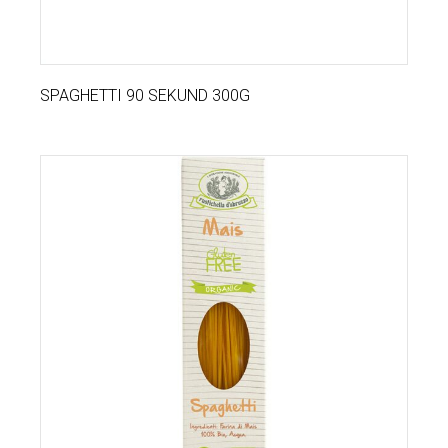
SPAGHETTI 90 SEKUND 300G