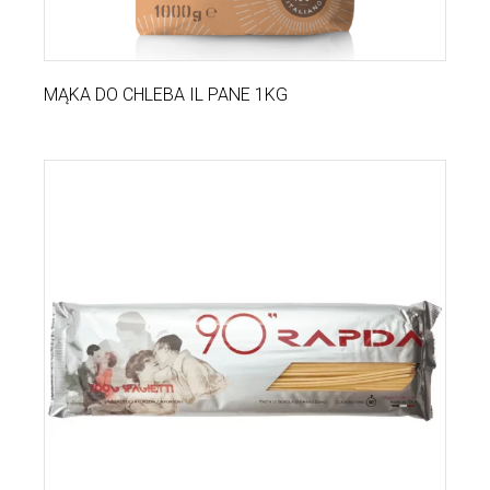
MĄKA DO CHLEBA IL PANE 1KG