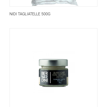
NIDI TAGLIATELLE 500G