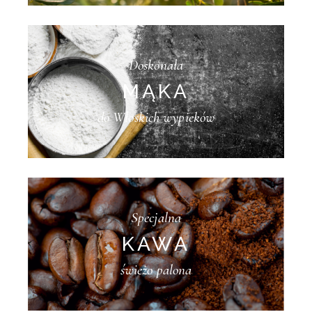
Doskonała
MĄKA
do Włoskich wypieków
Specjalna
KAWA
świeżo palona