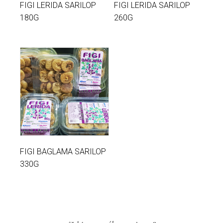
FIGI LERIDA SARILOP
FIGI LERIDA SARILOP
180G
260G
FIGI BAGLAMA SARILOP
330G