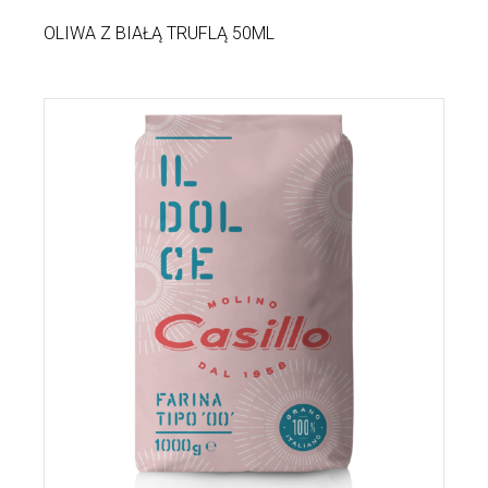
OLIWA Z BIAŁĄ TRUFLĄ 50ML