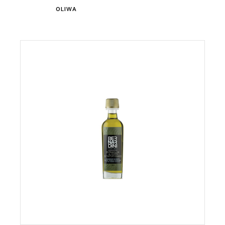
OLIWA