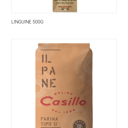
LINGUINE 500G