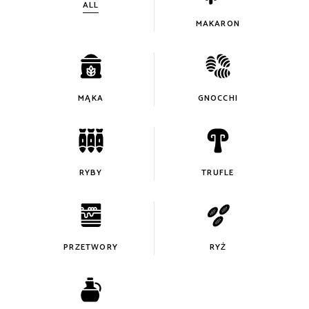
ALL
MAKARON
MĄKA
GNOCCHI
RYBY
TRUFLE
PRZETWORY
RYŻ