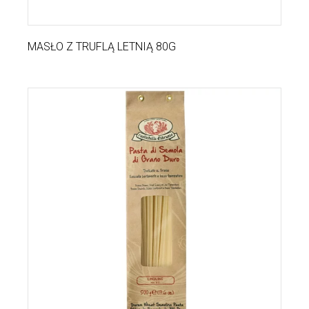
MASŁO Z TRUFLĄ LETNIĄ 80G