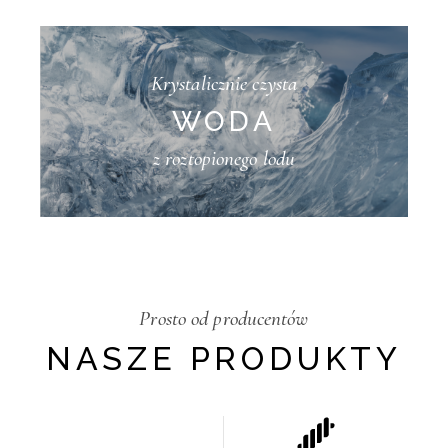
Krystalicznie czysta
WODA
z roztopionego lodu
Prosto od producentów
NASZE PRODUKTY