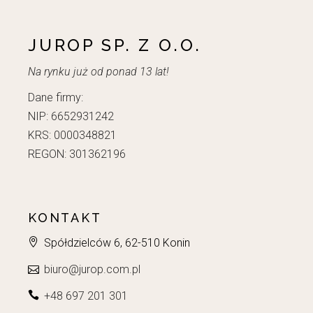
JUROP SP. Z O.O.
Na rynku już od ponad 13 lat!
Dane firmy:
NIP: 6652931242
KRS: 0000348821
REGON: 301362196
KONTAKT
Spółdzielców 6, 62-510 Konin
biuro@jurop.com.pl
+48 697 201 301