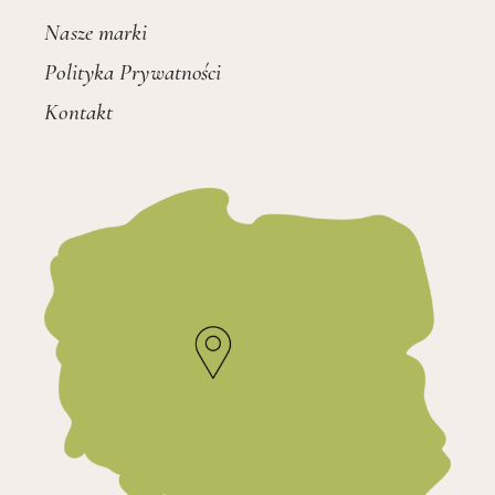
Nasze marki
Polityka Prywatności
Kontakt