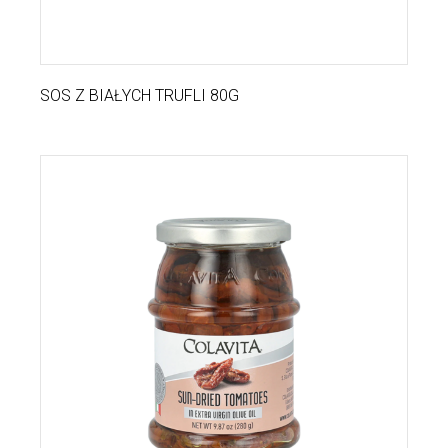
SOS Z BIAŁYCH TRUFLI 80G