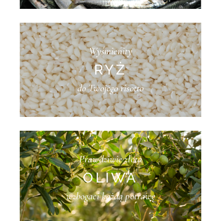
Wyśmienity
RYŻ
do Twojego risotto
Prawdziwie złota
OLIWA
wzbogaci każdą potrawę