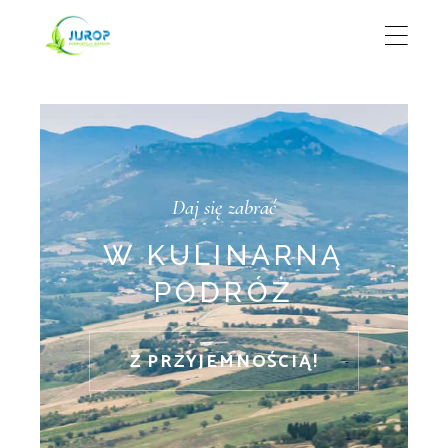
RULETKA CZARNE
CZERWONE
Online kasino gry za 1 zł kasyno online – czyli jak zmyślnie
wyciągnąć grosz z promocji
: Trustly, EPS i Visa można
wykorzystać do złożenia wniosku o wpłatę w Toptally.
Daj się zabrać
Kasyna online lubelskie: Brutalny przegląd, który odkryje,
dlaczego nie dostaniesz „VIP” w podczerwieni
- Oko Horus
W KULINARNĄ
Megaways kasyn na naszej liście jest jednym z najlepszych
PODRÓŻ
dostawców online.
Kasyno online jeton bez weryfikacji – jak przetrwać kolejny
marketingowy mit
: Sprawdź datę urodzenia gracza, aby
Z PRZYJEMNOŚCIĄ!
upewnić się, że nie jest on nieletni.
METODY WYGRYWANIA W