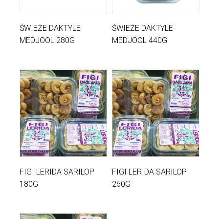
ŚWIEŻE DAKTYLE
ŚWIEŻE DAKTYLE
MEDJOOL 280G
MEDJOOL 440G
FIGI LERIDA SARILOP
FIGI LERIDA SARILOP
180G
260G