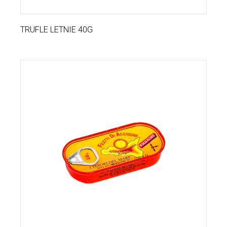
TRUFLE LETNIE 40G