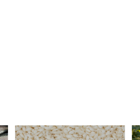
Prosto od producentów
LEPSZEJ JAKOŚCI PROD
ZOBACZ KATALOG