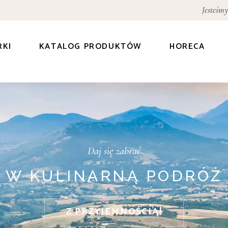
Jesteśmy
RWONE
RKI
KATALOG PRODUKTÓW
HORECA
wyciągnąć grosz z promocji
: Trustly, EPS i Visa można wykorzysta
aczego nie dostaniesz „VIP” w podczerwieni
- Oko Horus Megaways 
marketingowy mit
: Sprawdź datę urodzenia gracza, aby upewnić się,
LA
MAKARON
MAKARON
MĄKA
MĄKA
 RULETCE W KASYNIE 2
ILLO
GNOCCHI
OLIWA
URRO CEFALÙ
RYBY
Daj się zabrać
ek, jaki widziałem
NES
TRUFLE
w całą drogę w 2026 roku, kiedy pokonali Chicago Bears 29-17, a
W KULINARNĄ PODRÓŻ
 TARTUFI
PRZETWORY
LVEDERE
RYŻ
tingowych chichotów
enionymi poniżej, a ich ocena również ma negatywny wpływ.
OLIWA
Z PRZYJEMNOŚCIĄ!
COMPANY
OCET