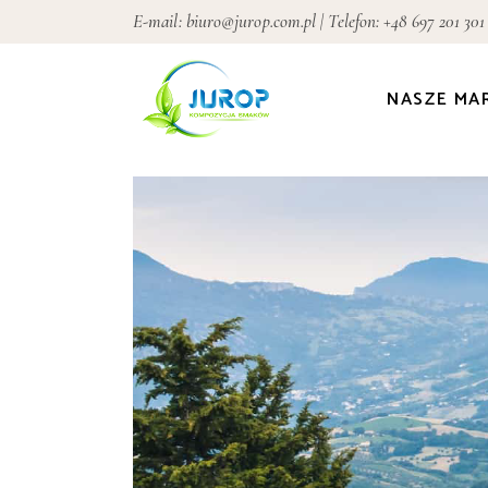
E-mail:
biuro@jurop.com.pl
| Telefon:
+48 697 201 301
RULETKA CZARNE CZE
NASZE MA
Online kasino gry za 1 zł kasyno online – czyli jak zmyślnie 
Kasyna online lubelskie: Brutalny przegląd, który odkryje, dl
online.
Kasyno online jeton bez weryfikacji – jak przetrwać kolejny 
RUSTICHEL
D’ABRUZZO
METODY WYGRYWANIA W
MOLINO CAS
PESCE AZZ
Kasyno online bonus 75% to najgorszy marketingowy sztucz
BELA SARDI
Po latach Play-off heartbreak, Manning w końcu wziął ogieró
BERNARDINI
CASCINA BE
70 zł darmowe kasyno – zimny pryszczyk w świecie marke
COLAVITA
Casino Gods jest powiązane z innymi kasynami online wymi
THE BREW 