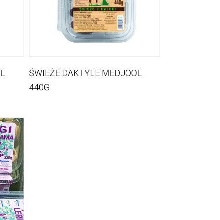
OL
ŚWIEŻE DAKTYLE MEDJOOL
440G