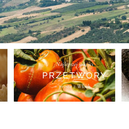
ównież gry podobne do tych, które już wypróbowałeś.
R
PRZEKĄSKI
WODA
Y WYGRAC
OWOCE
KAWA
jedynym usprawiedliwieniem dla frustracji
ę, że niczego nie przegapisz, połączyliśmy bonusy i darmowe s
ŚWIĄTECZNE PRZYSMAKI
„VIP”‑owe obietnice
– OFERTA SEZONOWA
rawdziwe pieniądze.
Najlepszej jakości
PRZETWORY
prosto z Włoch