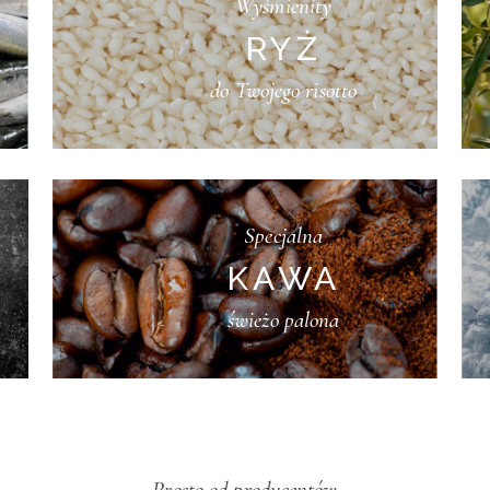
Wyśmienity
RYŻ
do Twojego risotto
Specjalna
KAWA
świeżo palona
Prosto od producentów