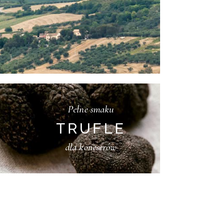
piny w pyszne menu.
Pełne smaku
TRUFLE
dla koneserów