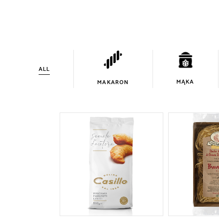
ALL
MĄKA
MAKARON