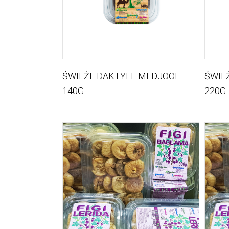
ŚWIEŻE DAKTYLE MEDJOOL
ŚWIE
140G
220G