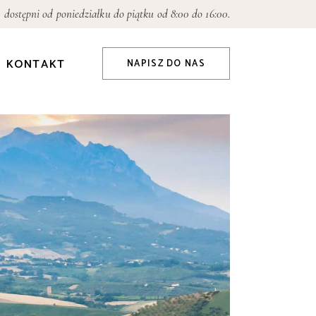
 dostępni od poniedziałku do piątku od 8:00 do 16:00.
KONTAKT
NAPISZ DO NAS
ć do złożenia wniosku o wpłatę w Toptally.
kasyn na naszej liście jest jednym z najlepszych dostawców
 że nie jest on nieletni.
026
by stać się mistrzami po raz kolejny.