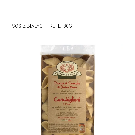
SOS Z BIAŁYCH TRUFLI 80G