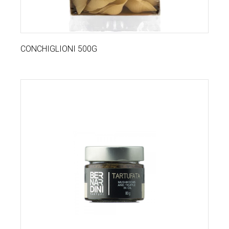
CONCHIGLIONI 500G