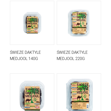
ŚWIEŻE DAKTYLE
ŚWIEŻE DAKTYLE
MEDJOOL 140G
MEDJOOL 220G