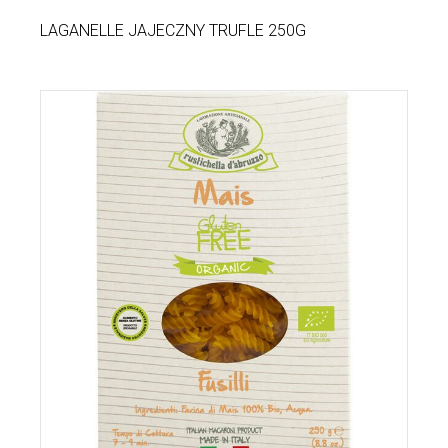
LAGANELLE JAJECZNY TRUFLE 250G