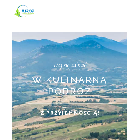
RULETKA CZARNE
CZERWONE
Online kasino gry za 1 zł kasyno online – czyli jak zmyślnie
wyciągnąć grosz z promocji
: Trustly, EPS i Visa można
wykorzystać do złożenia wniosku o wpłatę w Toptally.
Daj się zabrać
Kasyna online lubelskie: Brutalny przegląd, który odkryje,
dlaczego nie dostaniesz „VIP” w podczerwieni
- Oko Horus
W KULINARNĄ
Megaways kasyn na naszej liście jest jednym z najlepszych
PODRÓŻ
dostawców online.
Kasyno online jeton bez weryfikacji – jak przetrwać kolejny
marketingowy mit
: Sprawdź datę urodzenia gracza, aby
Z PRZYJEMNOŚCIĄ!
upewnić się, że nie jest on nieletni.
METODY WYGRYWANIA W