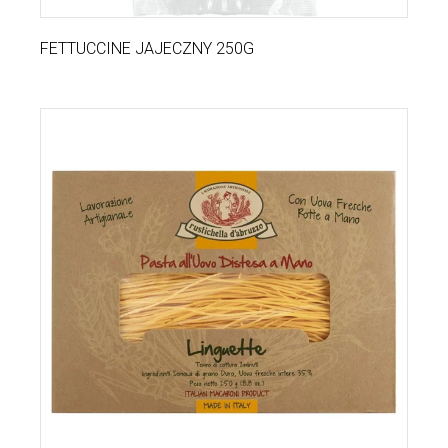
FETTUCCINE JAJECZNY 250G