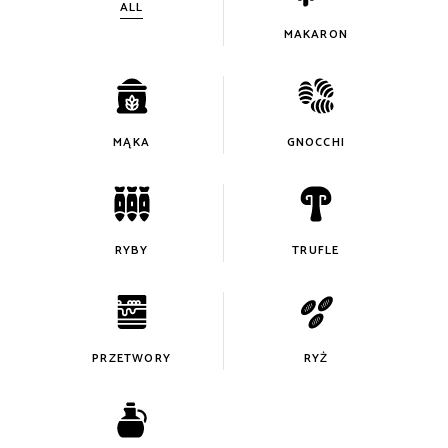
ALL
MAKARON
MĄKA
GNOCCHI
RYBY
TRUFLE
PRZETWORY
RYŻ