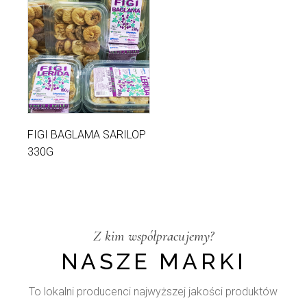
FIGI BAGLAMA SARILOP
330G
Z kim współpracujemy?
NASZE MARKI
To lokalni producenci najwyższej jakości produktów