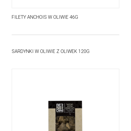
FILETY ANCHOIS W OLIWIE 46G
SARDYNKI W OLIWIE Z OLIWEK 120G