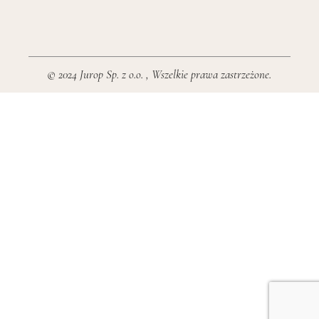
© 2024 Jurop Sp. z o.o. , Wszelkie prawa zastrzeżone.