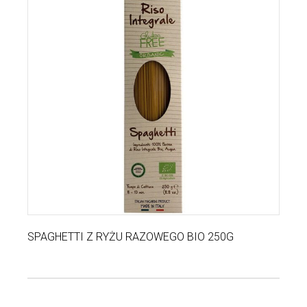
SPAGHETTI Z RYŻU RAZOWEGO BIO 250G