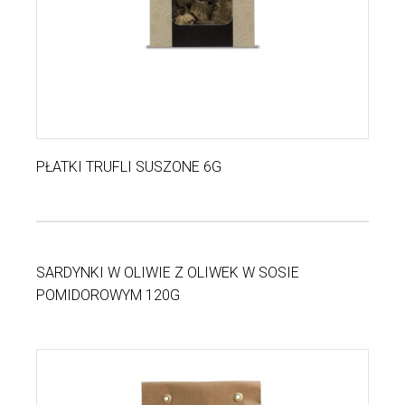
PŁATKI TRUFLI SUSZONE 6G
SARDYNKI W OLIWIE Z OLIWEK W SOSIE
POMIDOROWYM 120G