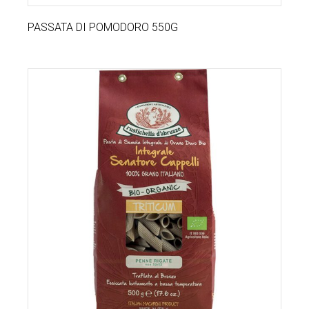
PASSATA DI POMODORO 550G