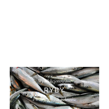
NAJLEPSZEJ JAKOŚCI
PRODUKTY
ZOBACZ KATALOG
Wyselekcjonowane
RYBY
z tradycyjnych połowów