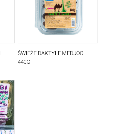
OL
ŚWIEŻE DAKTYLE MEDJOOL
440G