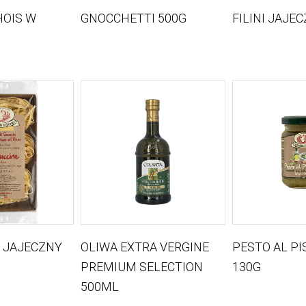
HOIS W
GNOCCHETTI 500G
FILINI JAJE
 JAJECZNY
OLIWA EXTRA VERGINE
PESTO AL PI
PREMIUM SELECTION
130G
500ML