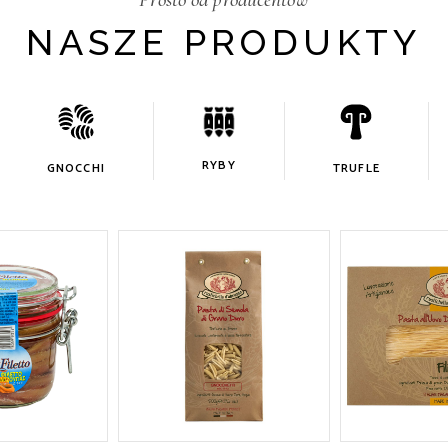
NASZE PRODUKTY
RYBY
GNOCCHI
TRUFLE