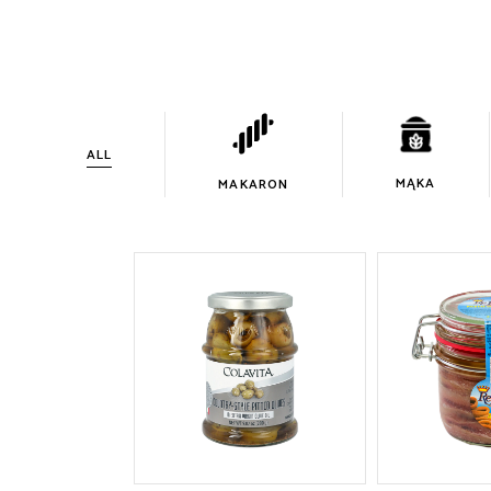
ALL
MĄKA
MAKARON