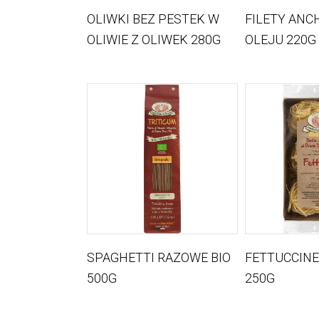
OLIWKI BEZ PESTEK W
FILETY ANC
OLIWIE Z OLIWEK 280G
OLEJU 220G
SPAGHETTI RAZOWE BIO
FETTUCCINE
500G
250G