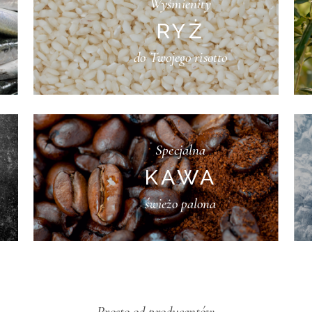
Wyśmienity
RYŻ
do Twojego risotto
Specjalna
KAWA
świeżo palona
Prosto od producentów