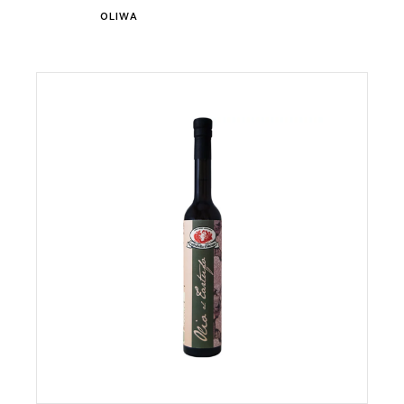
OLIWA