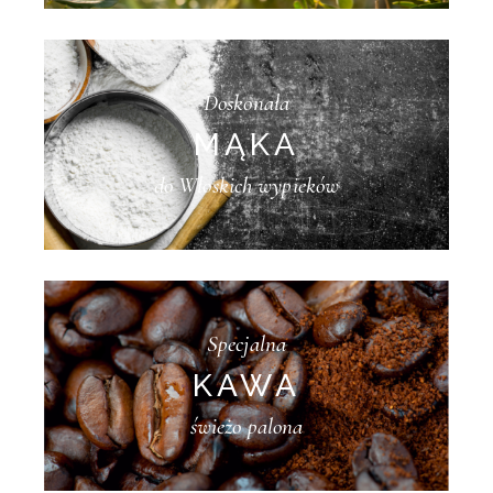
Doskonała
MĄKA
do Włoskich wypieków
Specjalna
KAWA
świeżo palona