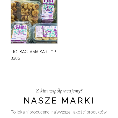
FIGI BAGLAMA SARILOP
330G
Z kim współpracujemy?
NASZE MARKI
To lokalni producenci najwyższej jakości produktów