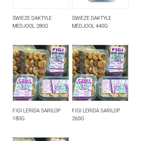
ŚWIEŻE DAKTYLE
ŚWIEŻE DAKTYLE
MEDJOOL 280G
MEDJOOL 440G
FIGI LERIDA SARILOP
FIGI LERIDA SARILOP
180G
260G