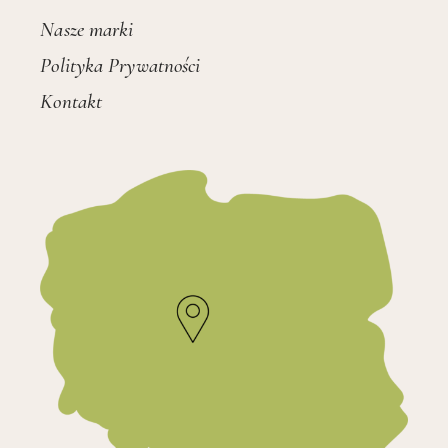
Nasze marki
Polityka Prywatności
Kontakt