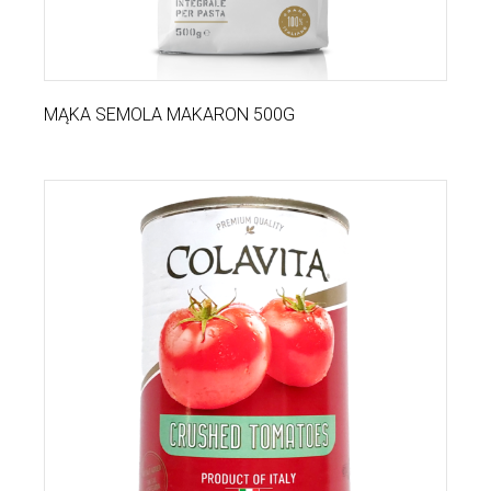
MĄKA SEMOLA MAKARON 500G