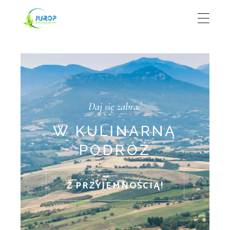
RULETKA CZARNE
CZERWONE
Online kasino gry za 1 zł kasyno online – czyli jak zmyślnie
wyciągnąć grosz z promocji
: Trustly, EPS i Visa można
wykorzystać do złożenia wniosku o wpłatę w Toptally.
Daj się zabrać
Kasyna online lubelskie: Brutalny przegląd, który odkryje,
dlaczego nie dostaniesz „VIP” w podczerwieni
- Oko Horus
W KULINARNĄ
Megaways kasyn na naszej liście jest jednym z najlepszych
PODRÓŻ
dostawców online.
Kasyno online jeton bez weryfikacji – jak przetrwać kolejny
marketingowy mit
: Sprawdź datę urodzenia gracza, aby
Z PRZYJEMNOŚCIĄ!
upewnić się, że nie jest on nieletni.
METODY WYGRYWANIA W